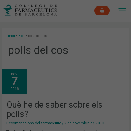
Vés
MAI
al
ME
contingut
Inici
Blog
polls del cos
polls del cos
QUÈ
nov.
HE
7
DE
SABER
SOBRE
2018
ELS
POLLS?
Què he de saber sobre els
polls?
Recomanacions del farmacèutic
/
7 de novembre de 2018