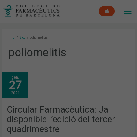
Vés
MAI
al
ME
contingut
Inici
Blog
poliomelitis
poliomelitis
CIRCULAR
gen.
FARMACÈUTICA:
27
JA
DISPONIBLE
L’EDICIÓ
2021
DEL
TERCER
QUADRIMESTRE
Circular Farmacèutica: Ja
disponible l’edició del tercer
quadrimestre