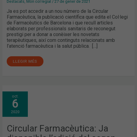
Destacats
,
Món col·legial
/
27 de gener de 2021
Ja es pot accedir a un nou número de la Circular
Farmacèutica, la publicació científica que edita el Col·legi
de Farmacèutics de Barcelona i que recull articles
elaborats per professionals sanitaris de reconegut
prestigi per a donar a conèixer les novetats
terapèutiques, així com continguts relacionats amb
l’atenció farmacèutica i la salut pública. […]
LLEGIR MÉS
CIRCULAR
oct.
FARMACÈUTICA:
6
JA
DISPONIBLE
L’EDICIÓ
2020
DEL
SEGON
QUADRIMESTRE
Circular Farmacèutica: Ja