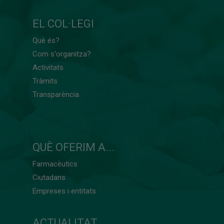
EL COL·LEGI
Què és?
Com s'organitza?
Activitats
Tràmits
Transparència
QUÈ OFERIM A...
Farmacèutics
Ciutadans
Empreses i entitats
ACTUALITAT