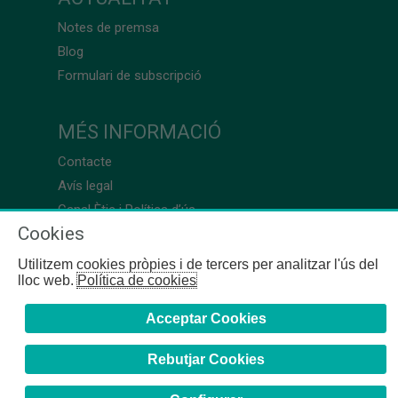
Notes de premsa
Blog
Formulari de subscripció
MÉS INFORMACIÓ
Contacte
Avís legal
Canal Ètic i Política d’ús
Cookies
Utilitzem cookies pròpies i de tercers per analitzar l'ús del
lloc web.
Política de cookies
Acceptar Cookies
Rebutjar Cookies