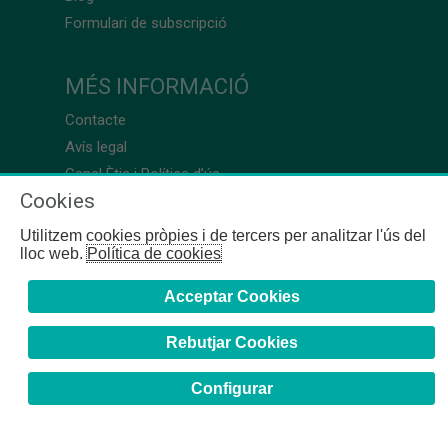
Formulari de subscripció
MÉS INFORMACIÓ
Contacte
Avís legal
Canal Ètic i Política d’ús
Cookies
Utilitzem cookies pròpies i de tercers per analitzar l'ús del
lloc web.
Política de cookies
Acceptar Cookies
Rebutjar Cookies
Configurar
COFB
- 2024 | Girona, 64-66 - 08009 Barcelona - Tel. +34
93 244 07 10