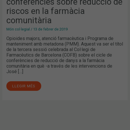
conferències sobre reducció de
EN
LA
FARMÀCIA
riscos en la farmàcia
COMUNITÀRIA
comunitària
Món col·legial
/
13 de febrer de 2019
Opioides majors, atenció farmacèutica i Programa de
manteniment amb metadona (PMM). Aquest va ser el títol
de la tercera sessió celebrada al Col·legi de
Farmacèutics de Barcelona (COFB) sobre el cicle de
conferències de reducció de danys a la farmàcia
comunitària en què -a través de les intervencions de
José […]
LLEGIR MÉS