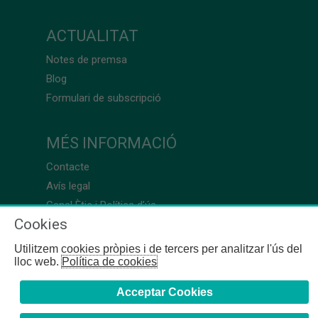
ACTUALITAT
Notes de premsa
Blog
Formulari de subscripció
MÉS INFORMACIÓ
Contacte
Avís legal
Canal Ètic i Política d’ús
Cookies
Utilitzem cookies pròpies i de tercers per analitzar l'ús del
lloc web.
Política de cookies
Acceptar Cookies