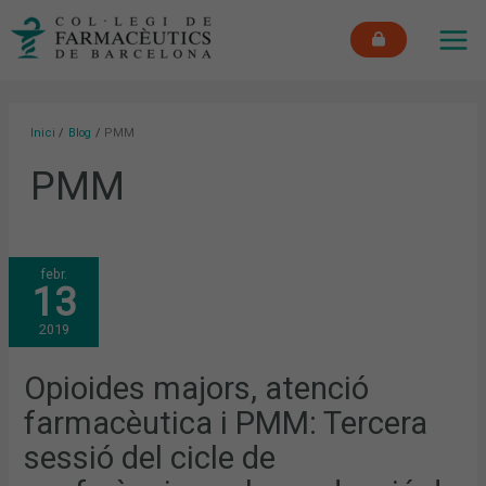
Vés
MAI
al
ME
contingut
Inici
Blog
PMM
PMM
OPIOIDES
febr.
MAJORS,
13
ATENCIÓ
FARMACÈUTICA
I
2019
PMM:
TERCERA
SESSIÓ
DEL
Opioides majors, atenció
CICLE
DE
farmacèutica i PMM: Tercera
CONFERÈNCIES
SOBRE
REDUCCIÓ
sessió del cicle de
DE
RISCOS