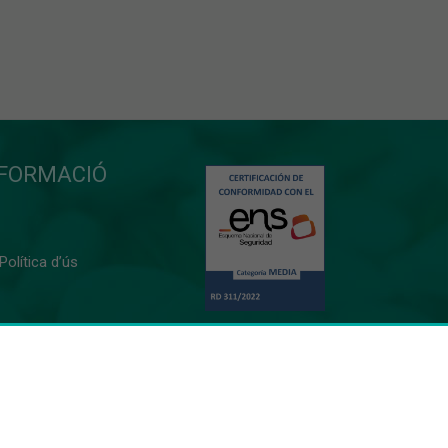
NFORMACIÓ
 Política d’ús
0