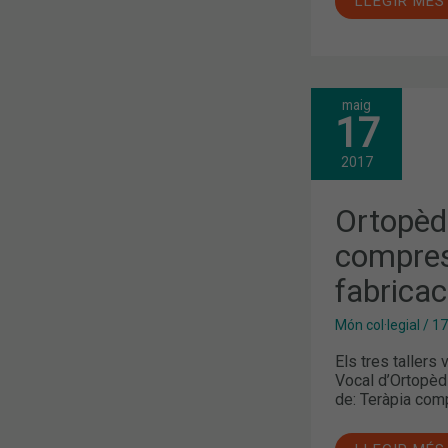
LLEGIR MÉS
maig
ORTOPÈDIA:
17
TALLERS
DE
TERÀPIA
2017
COMPRESSI
OSTOMIES
I
Ortopèdi
FABRICACIÓ
DE
compres
PLANTILLES
fabricac
Món col·legial
/
17
Els tres tallers
Vocal d’Ortopèd
de: Teràpia co