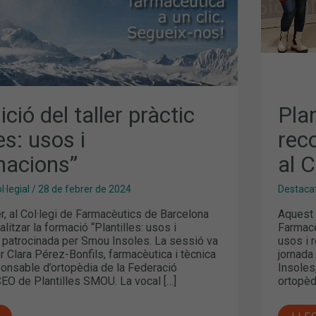
ció del taller pràctic
Plan
es: usos i
rec
acions”
al 
·legial
/
28 de febrer de 2024
Destaca
er, al Col·legi de Farmacèutics de Barcelona
Aquest 
litzar la formació “Plantilles: usos i
Farmacè
patrocinada per Smou Insoles. La sessió va
usos i 
r Clara Pérez-Bonfils, farmacèutica i tècnica
jornada
ponsable d’ortopèdia de la Federació
Insoles
CEO de Plantilles SMOU. La vocal […]
ortopèd