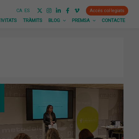
Accés col·legiats
CA
ES
IVITATS
TRÀMITS
BLOG
PREMSA
CONTACTE
NTILLES:
S
OMANACIONS.
LER
CTIC
B