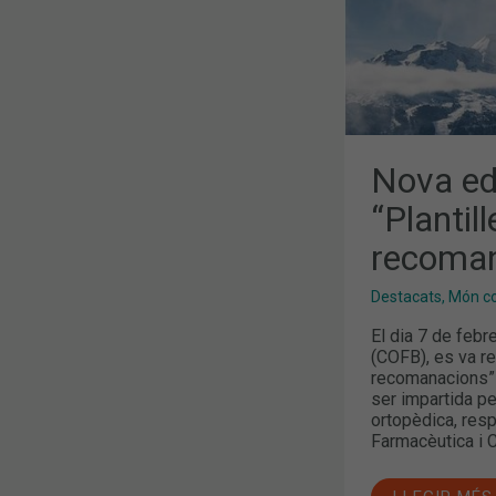
Nova edi
“Plantill
recoman
Destacats
,
Món col
El dia 7 de febr
(COFB), es va rea
recomanacions” 
ser impartida pe
ortopèdica, res
Farmacèutica i 