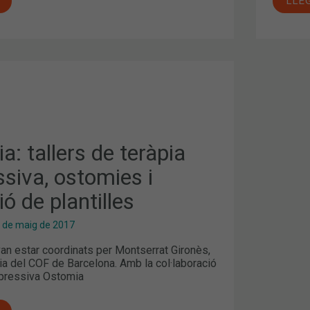
LLE
VA,
a: tallers de teràpia
siva, ostomies i
ió de plantilles
 de maig de 2017
 van estar coordinats per Montserrat Gironès,
ia del COF de Barcelona. Amb la col·laboració
mpressiva Ostomia