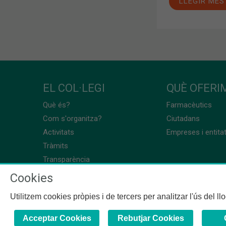
LLEGIR MÉS
EL COL·LEGI
QUÈ OFERIM
Què és?
Farmacèutics
Com s'organitza?
Ciutadans
Activitats
Empreses i entita
Tràmits
Transparència
Cookies
Utilitzem cookies pròpies i de tercers per analitzar l'ús del l
Acceptar Cookies
Rebutjar Cookies