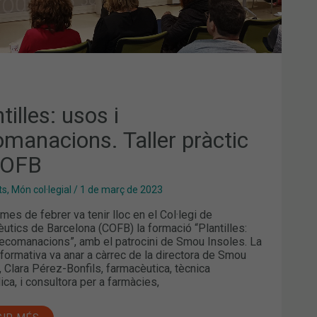
tilles: usos i
omanacions. Taller pràctic
COFB
ts
,
Món col·legial
/
1 de març de 2023
mes de febrer va tenir lloc en el Col·legi de
utics de Barcelona (COFB) la formació “Plantilles:
recomanacions”, amb el patrocini de Smou Insoles. La
 formativa va anar a càrrec de la directora de Smou
, Clara Pérez-Bonfils, farmacèutica, tècnica
ica, i consultora per a farmàcies,