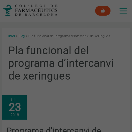
Vés
MAI
al
ME
contingut
Inici
Blog
Pla funcional del programa d’intercanvi de xeringues
Pla funcional del
programa d’intercanvi
de xeringues
PROGRAMA
febr.
D’INTERCANVI
23
DE
XERINGUES
A
2018
LES
FARMÀCIES
COMUNITÀRIES:
ES
Programa d’intercanvi de
PRESENTA