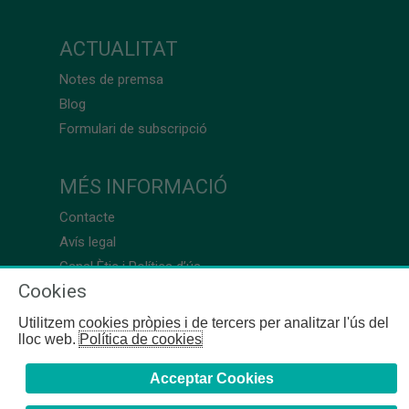
ACTUALITAT
Notes de premsa
Blog
Formulari de subscripció
MÉS INFORMACIÓ
Contacte
Avís legal
Canal Ètic i Política d’ús
Cookies
Utilitzem cookies pròpies i de tercers per analitzar l'ús del
lloc web.
Política de cookies
Acceptar Cookies