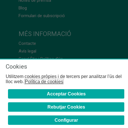
Notes de premsa
Blog
Formulari de subscripció
MÉS INFORMACIÓ
Contacte
Avís legal
Canal Ètic i Política d’ús
Cookies
Utilitzem cookies pròpies i de tercers per analitzar l'ús del
lloc web.
Política de cookies
Acceptar Cookies
Rebutjar Cookies
Configurar
COFB
- 2024 | Girona, 64-66 - 08009 Barcelona - Tel. +34