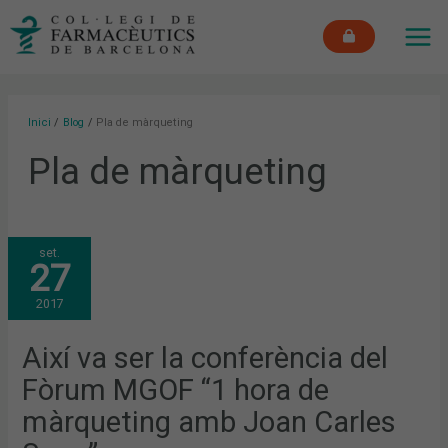
Vés
MAI
al
ME
contingut
Inici
Blog
Pla de màrqueting
Pla de màrqueting
AIXÍ
set.
VA
27
SER
LA
CONFERÈNCIA
2017
DEL
FÒRUM
MGOF
“1
Així va ser la conferència del
HORA
DE
Fòrum MGOF “1 hora de
MÀRQUETING
AMB
JOAN
màrqueting amb Joan Carles
CARLES
SERRA”