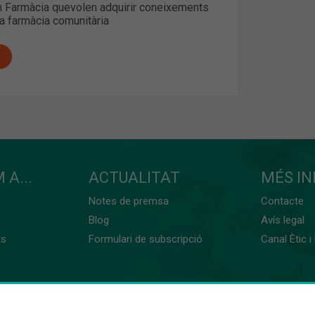
 Farmàcia quevolen adquirir coneixements
la farmàcia comunitària
 A...
ACTUALITAT
MÉS I
Notes de premsa
Contacte
Blog
Avís legal
ts
Formulari de subscripció
Canal Ètic i