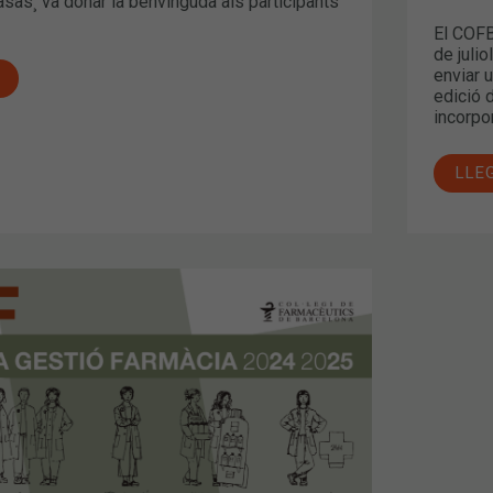
Casas¸ va donar la benvinguda als participants
El COFB
de juli
enviar 
edició 
incorpor
LLE