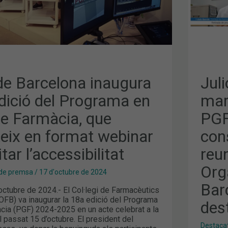
EDIC
DEL
PGF,
LA
VAL
X
DE
LA
NOV
CON
DE
SAL
de Barcelona inaugura
Juli
LITAT
I
LA
dició del Programa en
mar
PRI
REU
de Farmàcia, que
PGF,
DEL
COM
ORG
teix en format webinar
cons
D’I
BAR
itar l’accessibilitat
reu
2025
TEM
Org
MÉS
de premsa
/
17 d'octubre de 2024
DES
ALS
Bar
octubre de 2024.- El Col·legi de Farmacèutics
MIT
OFB) va inaugurar la 18a edició del Programa
des
cia (PGF) 2024-2025 en un acte celebrat a la
 passat 15 d’octubre. El president del
Destaca