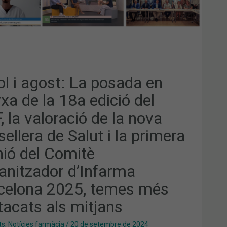
IÓ
ORACIÓ
A
SELLERA
UT
ol i agost: La posada en
xa de la 18a edició del
MERA
NIÓ
 la valoració de la nova
ITÈ
ANITZADOR
ellera de Salut i la primera
NFARMA
CELONA
nió del Comitè
,
ES
anitzador d’Infarma
TACATS
celona 2025, temes més
JANS
tacats als mitjans
ts
,
Notícies farmàcia
/
20 de setembre de 2024