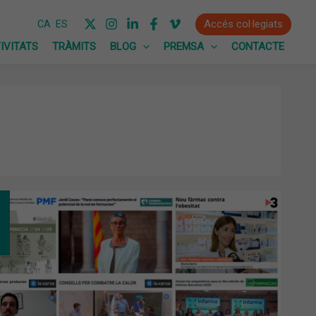
Accés col·legiats
CA
ES
IVITATS
TRÀMITS
BLOG
PREMSA
CONTACTE
IOL
ST:
ADA
XA