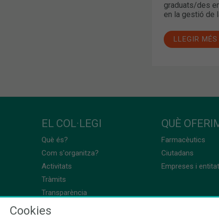
graduats/des en
en la gestió de 
LLEGIR MÉS
EL COL·LEGI
QUÈ OFERIM
Què és?
Farmacèutics
Com s'organitza?
Ciutadans
Activitats
Empreses i entita
Tràmits
Transparència
Cookies