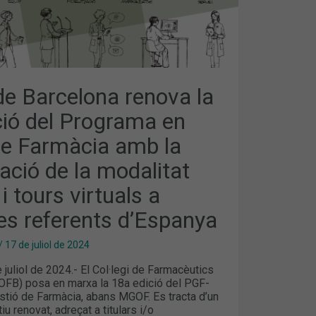
CIÓ
de Barcelona renova la
ció del Programa en
de Farmàcia amb la
ació de la modalitat
i tours virtuals a
es referents d’Espanya
/
17 de juliol de 2024
 juliol de 2024.- El Col·legi de Farmacèutics
OFB) posa en marxa la 18a edició del PGF-
tió de Farmàcia, abans MGOF. Es tracta d’un
u renovat, adreçat a titulars i/o