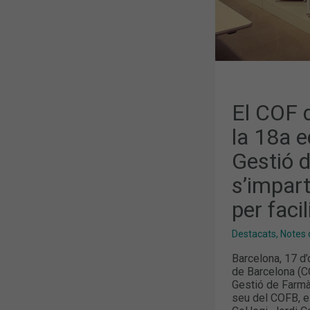
EN
GESTIÓ
DE
FARMÀCIA,
QUE
S’IMPARTEI
EN
FORMAT
WEBINAR
PER
FACILITAR
El COF 
L’ACCESSIBI
la 18a e
Gestió 
s’impar
per facil
Destacats
,
Notes 
Barcelona, 17 d’
de Barcelona (C
Gestió de Farmà
seu del COFB, el