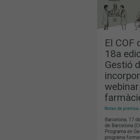
DE
FARMÀCIA
AMB
LA
INCORPORA
DE
LA
MODALITAT
WEBINAR
El COF 
I
TOURS
18a edi
VIRTUALS
A
Gestió 
FARMÀCIES
REFERENTS
D’ESPANYA
incorpor
webinar 
farmàci
Notes de premsa
Barcelona, 17 de
de Barcelona (C
Programa en Ges
programa formati