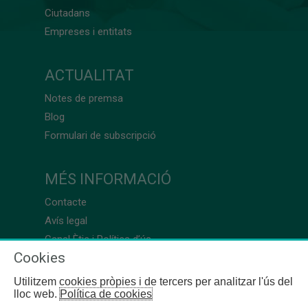
Ciutadans
Empreses i entitats
ACTUALITAT
Notes de premsa
Blog
Formulari de subscripció
MÉS INFORMACIÓ
Contacte
Avís legal
Canal Ètic i Política d’ús
Cookies
Utilitzem cookies pròpies i de tercers per analitzar l'ús del
lloc web.
Política de cookies