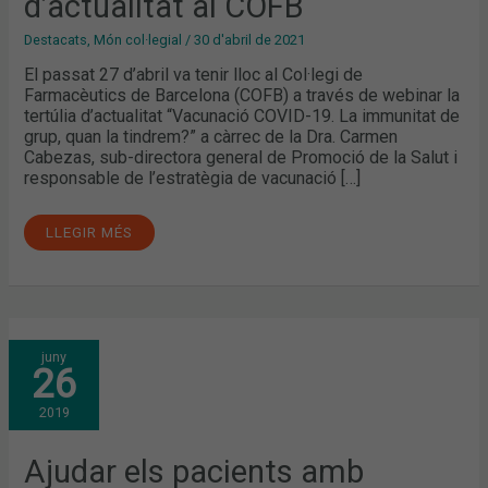
d’actualitat al COFB
Destacats
,
Món col·legial
/
30 d'abril de 2021
El passat 27 d’abril va tenir lloc al Col·legi de
Farmacèutics de Barcelona (COFB) a través de webinar la
tertúlia d’actualitat “Vacunació COVID-19. La immunitat de
grup, quan la tindrem?” a càrrec de la Dra. Carmen
Cabezas, sub-directora general de Promoció de la Salut i
responsable de l’estratègia de vacunació […]
LLEGIR MÉS
AJUDAR
juny
ELS
26
PACIENTS
AMB
CÀNCER
2019
DES
DE
LA
FARMÀCIA
Ajudar els pacients amb
COMUNITÀRIA