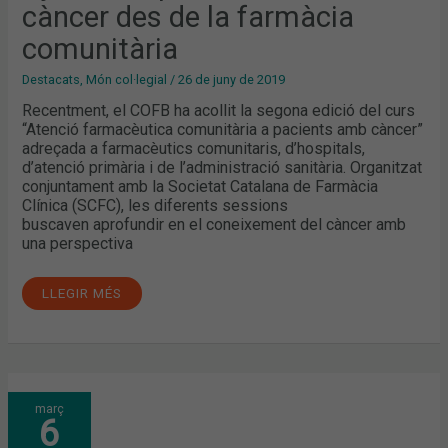
càncer des de la farmàcia
comunitària
Destacats
,
Món col·legial
/
26 de juny de 2019
Recentment, el COFB ha acollit la segona edició del curs
“Atenció farmacèutica comunitària a pacients amb càncer”
adreçada a farmacèutics comunitaris, d’hospitals,
d’atenció primària i de l’administració sanitària. Organitzat
conjuntament amb la Societat Catalana de Farmàcia
Clínica (SCFC), les diferents sessions
buscaven aprofundir en el coneixement del càncer amb
una perspectiva
LLEGIR MÉS
DESCOBRIM
març
L’ACROMEGÀLIA:
6
ACTUALITZACIÓ
I