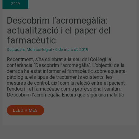
EL
2019
PAPER
DEL
FARMACÈUTIC
Descobrim l’acromegàlia:
actualització i el paper del
farmacèutic
Destacats
,
Món col·legial
/
6 de març de 2019
Recentment, s’ha celebrat a la seu del Col·legi la
conferència “Descobrim l’acromegàlia“. L’objectiu de la
xerrada ha estat informar el farmacèutic sobre aquesta
patologia, els tipus de tractaments existents, les
mesures de control, així com la relació entre el pacient,
l’endocrí i el farmacèutic com a professional sanitari.
Descobrim l’acromegàlia Encara que sigui una malaltia
LLEGIR MÉS