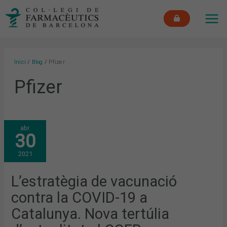
Vés
MAI
al
ME
contingut
Inici
Blog
Pfizer
Pfizer
L’ESTRATÈGIA
abr.
DE
30
VACUNACIÓ
CONTRA
LA
2021
COVID-
19
A
CATALUNYA.
L’estratègia de vacunació
NOVA
TERTÚLIA
contra la COVID-19 a
D’ACTUALITAT
AL
COFB
Catalunya. Nova tertúlia