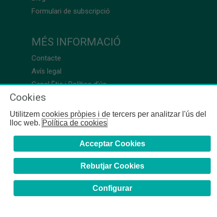
Formulari de subscripció
MÉS INFORMACIÓ
Contacte
Avís legal
Canal Ètic i Política d’ús
Cookies
Utilitzem cookies pròpies i de tercers per analitzar l'ús del
lloc web.
Política de cookies
Acceptar Cookies
Rebutjar Cookies
Configurar
COFB
- 2024 | Girona, 64-66 - 08009 Barcelona - Tel. +34
93 244 07 10