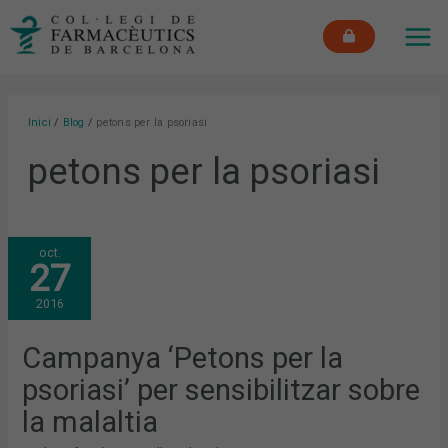
Vés
MAI
al
ME
contingut
Inici
Blog
petons per la psoriasi
petons per la psoriasi
CAMPANYA
oct.
‘PETONS
27
PER
LA
PSORIASI’
2016
PER
SENSIBILITZAR
SOBRE
LA
Campanya ‘Petons per la
MALALTIA
psoriasi’ per sensibilitzar sobre
la malaltia