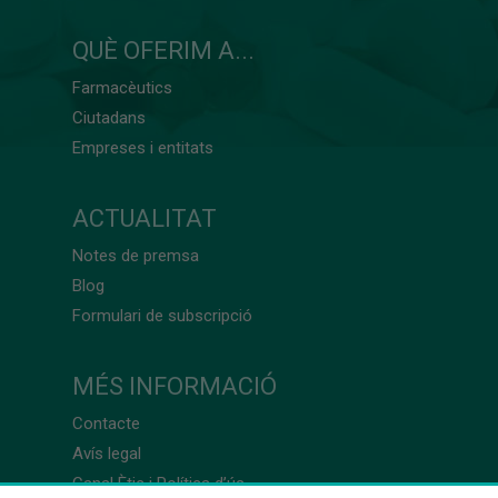
QUÈ OFERIM A...
Farmacèutics
Ciutadans
Empreses i entitats
ACTUALITAT
Notes de premsa
Blog
Formulari de subscripció
MÉS INFORMACIÓ
Contacte
Avís legal
Canal Ètic i Política d’ús