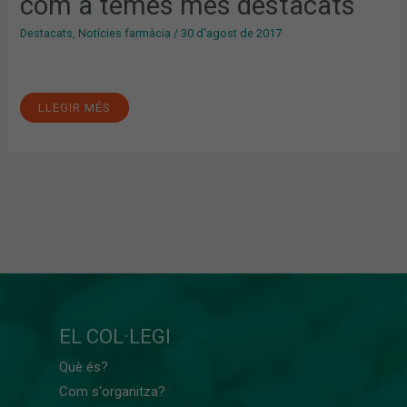
com a temes més destacats
Destacats
,
Notícies farmàcia
/
30 d'agost de 2017
LLEGIR MÉS
EL COL·LEGI
Què és?
Com s'organitza?