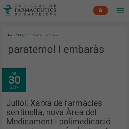
Vés
MAI
al
ME
contingut
Inici
Blog
paratemol i embaràs
paratemol i embaràs
JULIOL:
ag.
XARXA
30
DE
FARMÀCIES
SENTINELLA,
2017
NOVA
ÀREA
DEL
MEDICAMENT
Juliol: Xarxa de farmàcies
I
POLIMEDICACIÓ
sentinella, nova Àrea del
COM
A
TEMES
Medicament i polimedicació
MÉS
DESTACATS