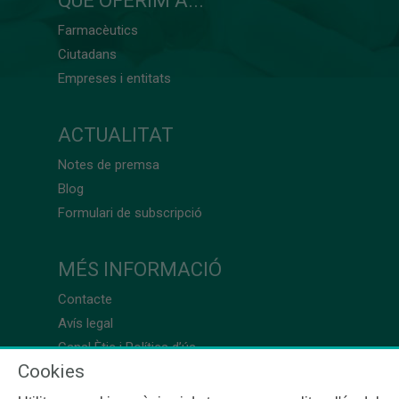
QUÈ OFERIM A...
Farmacèutics
Ciutadans
Empreses i entitats
ACTUALITAT
Notes de premsa
Blog
Formulari de subscripció
MÉS INFORMACIÓ
Contacte
Avís legal
Canal Ètic i Política d’ús
Cookies