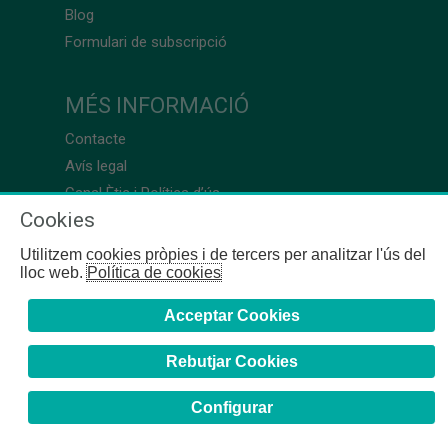
Blog
Formulari de subscripció
MÉS INFORMACIÓ
Contacte
Avís legal
Canal Ètic i Política d’ús
Cookies
Utilitzem cookies pròpies i de tercers per analitzar l'ús del
lloc web.
Política de cookies
Acceptar Cookies
Rebutjar Cookies
Configurar
COFB
- 2024 | Girona, 64-66 - 08009 Barcelona - Tel. +34