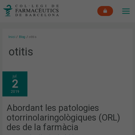
Vés
MAI
al
ME
contingut
Inici
Blog
otitis
otitis
ABORDANT
jul.
LES
2
PATOLOGIES
OTORRINOLARINGOLÒGIQUES
(ORL)
2019
DES
DE
LA
FARMÀCIA
Abordant les patologies
otorrinolaringològiques (ORL)
des de la farmàcia