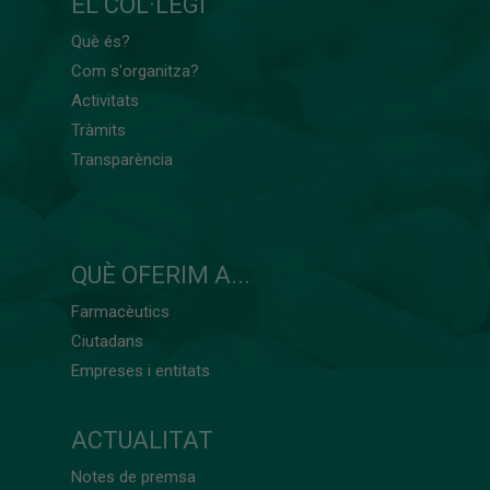
EL COL·LEGI
Què és?
Com s'organitza?
Activitats
Tràmits
Transparència
QUÈ OFERIM A...
Farmacèutics
Ciutadans
Empreses i entitats
ACTUALITAT
Notes de premsa