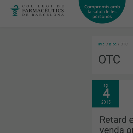
Vés
al
contingut
Inici
Blog
OTC
OTC
ag.
RETARD
4
EN
ELS
PAGAMENTS
2015
VENDA
ONLINE
DE
Retard 
MEDICAMEN
SENSE
venda o
RECEPTA,