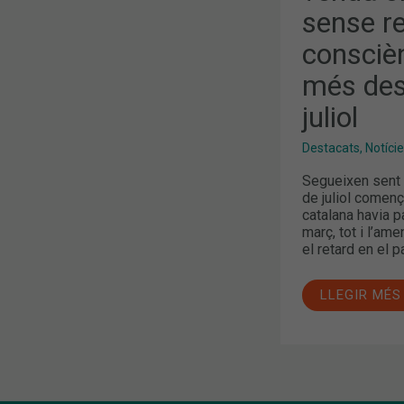
I
sense re
OBJECCIÓ
DE
CONSCIÈNC
conscièn
DAVANT
LA
més dest
PDD,
EL
juliol
MÉS
DESTACAT
ALS
Destacats
,
Notíci
MITJANS
AL
JULIOL
Segueixen sent 
de juliol començ
catalana havia p
març, tot i l’am
el retard en el 
LLEGIR MÉS