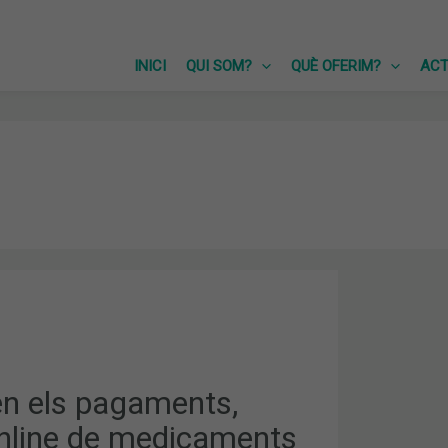
INICI
QUI SOM?
QUÈ OFERIM?
ACT
,
en els pagaments,
TS
nline de medicaments