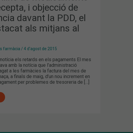
cepta, i objecció de
IA
cia davant la PDD, el
acat als mitjans al
es farmàcia
/
4 d'agost de 2015
notícia els retards en els pagaments El mes
ava amb la notícia que l’administració
agat a les farmàcies la factura del mes de
enaça, a finals de maig, d’un nou increment en
pagament per problemes de tresoreria de […]