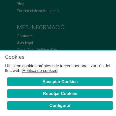
Blog
Formulari de subscripció
MÉS INFORMACIÓ
Contacte
Avís legal
Canal Ètic i Política d’ús
Cookies
Utilitzem cookies pròpies i de tercers per analitzar l'ús del
lloc web.
Política de cookies
Acceptar Cookies
Rebutjar Cookies
Configurar
COFB
- 2024 | Girona, 64-66 - 08009 Barcelona - Tel. +34