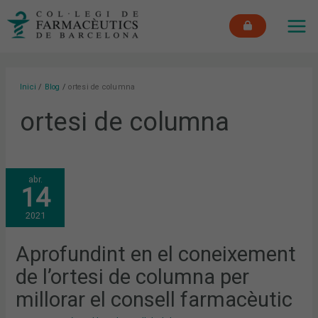
Vés
MAI
al
ME
contingut
Inici
Blog
ortesi de columna
ortesi de columna
APROFUNDINT
abr.
EN
14
EL
CONEIXEMENT
DE
2021
L’ORTESI
DE
COLUMNA
PER
Aprofundint en el coneixement
MILLORAR
EL
de l’ortesi de columna per
CONSELL
FARMACÈUTIC
millorar el consell farmacèutic