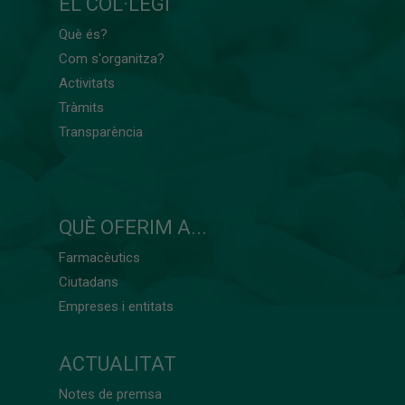
EL COL·LEGI
Què és?
Com s'organitza?
Activitats
Tràmits
Transparència
QUÈ OFERIM A...
Farmacèutics
Ciutadans
Empreses i entitats
ACTUALITAT
Notes de premsa