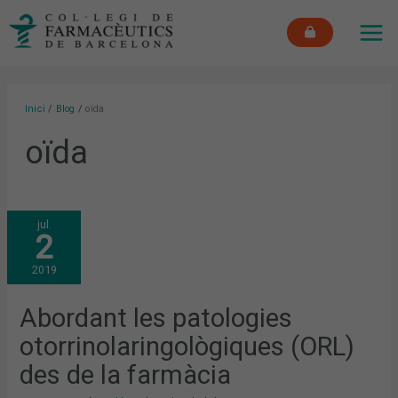
Vés
MAI
al
ME
contingut
Inici
Blog
oïda
oïda
ABORDANT
jul.
LES
2
PATOLOGIES
OTORRINOLARINGOLÒGIQUES
(ORL)
2019
DES
DE
LA
FARMÀCIA
Abordant les patologies
otorrinolaringològiques (ORL)
des de la farmàcia