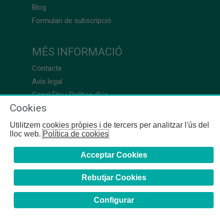
Blog
Formulari de subscripció
MÉS INFORMACIÓ
Contacte
Avís legal
Canal Ètic i Política d’ús
Cookies
Utilitzem cookies pròpies i de tercers per analitzar l'ús del
lloc web.
Política de cookies
Acceptar Cookies
Rebutjar Cookies
Configurar
COFB
- 2024 | Girona, 64-66 - 08009 Barcelona - Tel. +34