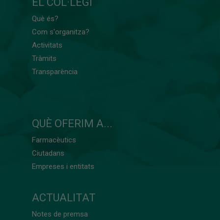
EL COL·LEGI
Què és?
Com s'organitza?
Activitats
Tràmits
Transparència
QUÈ OFERIM A...
Farmacèutics
Ciutadans
Empreses i entitats
ACTUALITAT
Notes de premsa