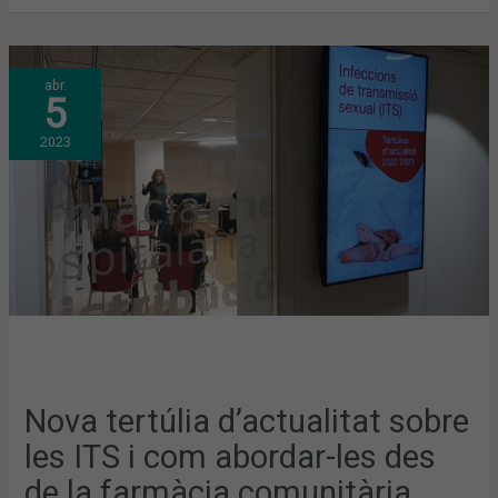
NOVA
abr.
TERTÚLIA
5
D’ACTUALITAT
SOBRE
LES
2023
ITS
I
COM
ABORDAR-
LES
DES
DE
LA
FARMÀCIA
COMUNITÀRIA
Nova tertúlia d’actualitat sobre
les ITS i com abordar-les des
de la farmàcia comunitària