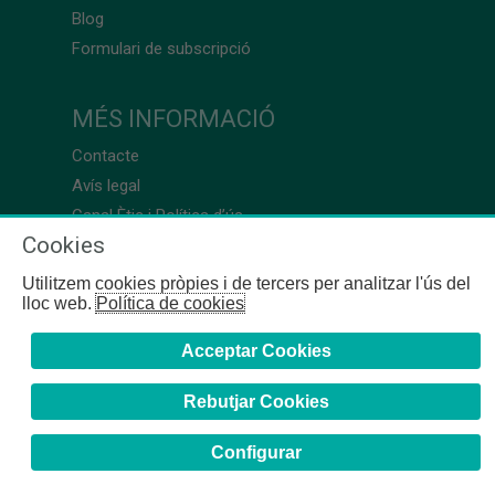
Blog
Formulari de subscripció
MÉS INFORMACIÓ
Contacte
Avís legal
Canal Ètic i Política d’ús
Cookies
Utilitzem cookies pròpies i de tercers per analitzar l'ús del
lloc web.
Política de cookies
Acceptar Cookies
Rebutjar Cookies
Configurar
COFB
- 2024 | Girona, 64-66 - 08009 Barcelona - Tel. +34