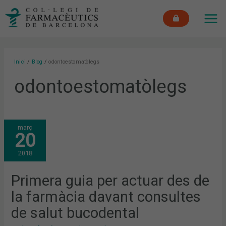
Vés
MAI
al
ME
contingut
Inici
Blog
odontoestomatòlegs
odontoestomatòlegs
PRIMERA
març
GUIA
20
PER
ACTUAR
DES
2018
DE
LA
FARMÀCIA
DAVANT
Primera guia per actuar des de
CONSULTES
DE
la farmàcia davant consultes
SALUT
BUCODENTAL
de salut bucodental