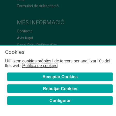
Formulari de subscripció
MÉS INFORMACIÓ
Contacte
Avís legal
Canal Ètic i Política d’ús
Cookies
Utilitzem cookies pròpies i de tercers per analitzar l'ús del
lloc web.
Política de cookies
Acceptar Cookies
Rebutjar Cookies
Configurar
COFB
- 2024 | Girona, 64-66 - 08009 Barcelona - Tel. +34
93 244 07 10