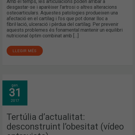
Amb el temps, les articulacions poden arribar a
desgastar-se i aparèixer l’artrosi o altres alteracions
osteoarticulars. Aquestes patologies produeixen una
afectació en el cartílag i l’os que pot donar lloc a
fibril·lació, ulceració i pèrdua del cartílag. Per prevenir
aquests problemes és fonamental mantenir un equilibri
nutricional òptim combinat amb […]
LLEGIR MÉS
TERTÚLIA
gen.
D’ACTUALITAT:
31
DESCONSTRUINT
L’OBESITAT
(VÍDEO
2017
ENTREVISTA)
Tertúlia d’actualitat:
desconstruint l’obesitat (vídeo