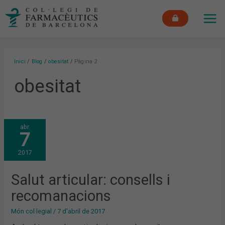
Vés
MAI
al
ME
contingut
Inici
Blog
obesitat
Pàgina 2
obesitat
SALUT
abr.
ARTICULAR:
7
CONSELLS
I
RECOMANACIONS
2017
Salut articular: consells i
recomanacions
Món col·legial
/
7 d'abril de 2017