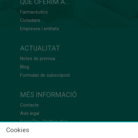
QUÈ OFERIM A...
Farmacèutics
Ciutadans
Empreses i entitats
ACTUALITAT
Notes de premsa
Blog
Formulari de subscripció
MÉS INFORMACIÓ
Contacte
Avís legal
Canal Ètic i Política d’ús
Cookies