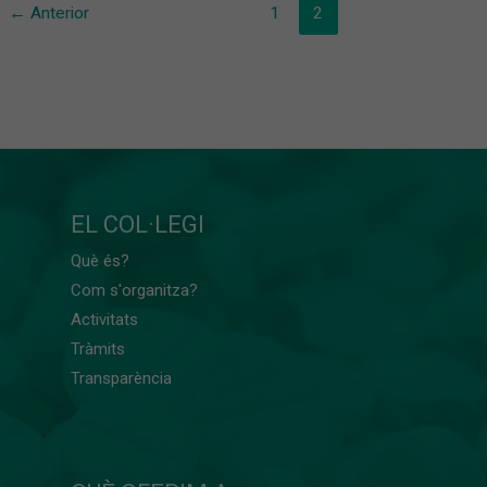
←
Anterior
1
2
EL COL·LEGI
Què és?
Com s'organitza?
Activitats
Tràmits
Transparència