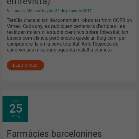
entrevista)
Destacats
,
Món col·legial
/
31 de gener de 2017
Tertúlia d’actualitat: desconstruint l’obesitat from COFB on
Vimeo. Cada any, es publiquen centenars d’articles i es
realitzen milers d’ estudis científics sobre l’obesitat, tan
bàsics com clínics, però encara queda un llarg camí per
comprendre-la en la seva totalitat. Amb l’objectiu de
conèixer una mica més aquesta malaltia crònica i
LLEGIR MÉS
FARMÀCIES
abr.
BARCELONINES
25
ORGANITZARAN
XERRADES
FORMATIVES
2016
SOBRE
PLANTES
MEDICINALS
PER
Farmàcies barcelonines
AL
CONTROL