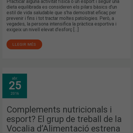
Practicar alguna activitat física o un esport i seguir una
dieta equilibrada es consideren els pilars bàsics d’un
estil de vida saludable que s’ha demostrat eficaç per
prevenir i fins i tot tractar moltes patologies. Però, a
vegades, la persona intensifica la pràctica esportiva i
exigeix un nivell elevat d’esforç […]
LLEGIR MÉS
COMPLEMENTS
abr.
NUTRICIONALS
25
I
ESPORT?
EL
2016
GRUP
DE
TREBALL
DE
Complements nutricionals i
LA
VOCALIA
esport? El grup de treball de la
D’ALIMENTACIÓ
ESTRENA
EL
Vocalia d’Alimentació estrena
HASHTAG
#ESPORTFARMA