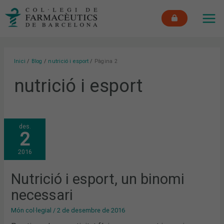
Vés
MAI
al
ME
contingut
Inici
Blog
nutrició i esport
Pàgina 2
nutrició i esport
NUTRICIÓ
des.
I
2
ESPORT,
UN
BINOMI
2016
NECESSARI
Nutrició i esport, un binomi
necessari
Món col·legial
/
2 de desembre de 2016