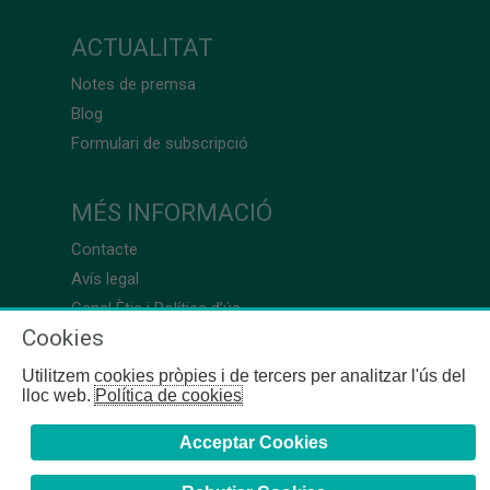
ACTUALITAT
Notes de premsa
Blog
Formulari de subscripció
MÉS INFORMACIÓ
Contacte
Avís legal
Canal Ètic i Política d’ús
Cookies
Utilitzem cookies pròpies i de tercers per analitzar l'ús del
lloc web.
Política de cookies
Acceptar Cookies