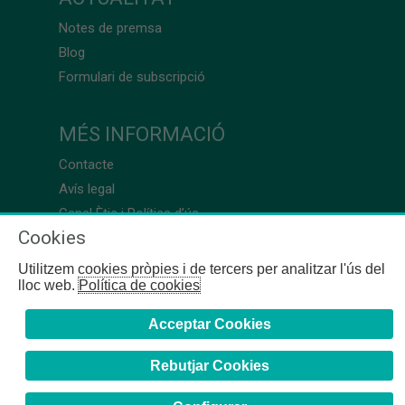
Notes de premsa
Blog
Formulari de subscripció
MÉS INFORMACIÓ
Contacte
Avís legal
Canal Ètic i Política d’ús
Cookies
Utilitzem cookies pròpies i de tercers per analitzar l'ús del
lloc web.
Política de cookies
Acceptar Cookies
Rebutjar Cookies