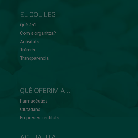
EL COL·LEGI
Què és?
Com s'organitza?
Activitats
Tràmits
Transparència
QUÈ OFERIM A...
Farmacèutics
Ciutadans
Empreses i entitats
ACTUALITAT