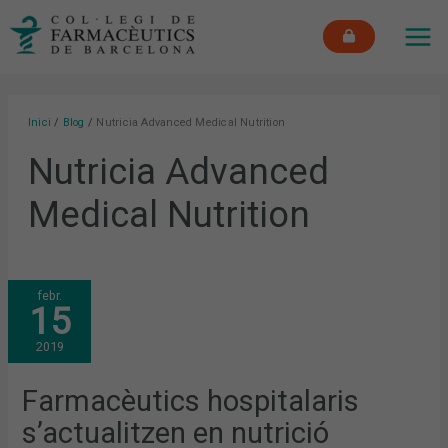
Vés
MAI
al
ME
contingut
Inici
Blog
Nutricia Advanced Medical Nutrition
Nutricia Advanced
Medical Nutrition
FARMACÈUTICS
febr.
HOSPITALARIS
15
S’ACTUALITZEN
EN
NUTRICIÓ
2019
ARTIFICIAL
Farmacèutics hospitalaris
s’actualitzen en nutrició