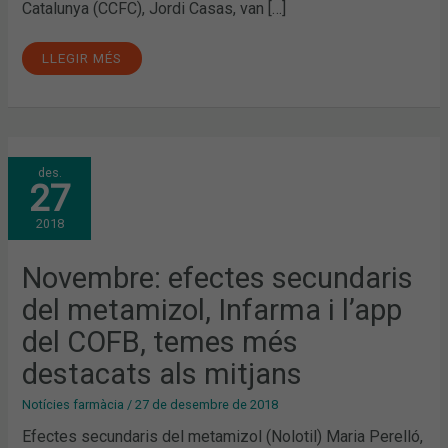
Catalunya (CCFC), Jordi Casas, van […]
LLEGIR MÉS
NOVEMBRE:
des.
EFECTES
27
SECUNDARIS
DEL
METAMIZOL,
2018
INFARMA
I
L’APP
DEL
Novembre: efectes secundaris
COFB,
TEMES
del metamizol, Infarma i l’app
MÉS
DESTACATS
ALS
del COFB, temes més
MITJANS
destacats als mitjans
Notícies farmàcia
/
27 de desembre de 2018
Efectes secundaris del metamizol (Nolotil) Maria Perelló,