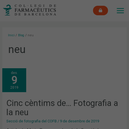
Vés
MAI
al
ME
contingut
Inici
Blog
neu
neu
CINC
des.
CÈNTIMS
9
DE…
FOTOGRAFIA
A
2019
LA
NEU
Cinc cèntims de… Fotografia a
la neu
Secció de fotografia del COFB
/
9 de desembre de 2019