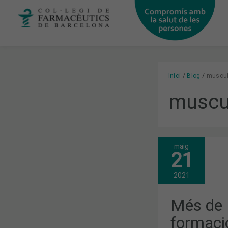
Vés
al
contingut
Inici
Blog
muscul
muscu
maig
MÉS
21
DE
140
INSCRITS
2021
A
LA
FORMACIÓ
Més de 1
SOBRE
SOLUCIONS
formaci
AMB