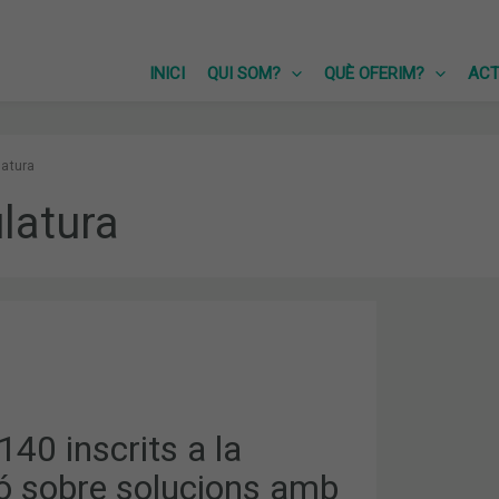
INICI
QUI SOM?
QUÈ OFERIM?
ACT
atura
latura
40 inscrits a la
ó sobre solucions amb