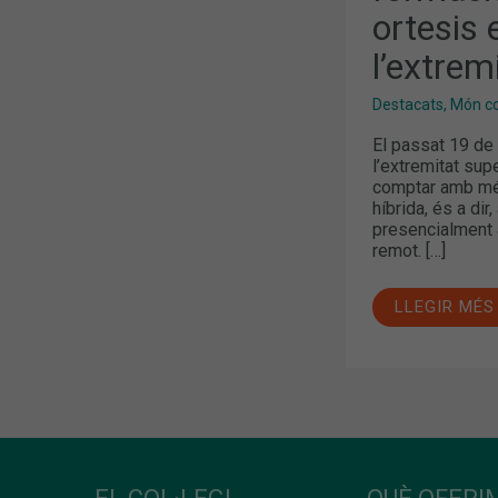
ORTESIS
ortesis 
EN
PATOLOGIE
DE
l’extrem
L’EXTREMIT
SUPERIOR
Destacats
,
Món col
El passat 19 de 
l’extremitat sup
comptar amb més
híbrida, és a di
presencialment a
remot. […]
LLEGIR MÉS