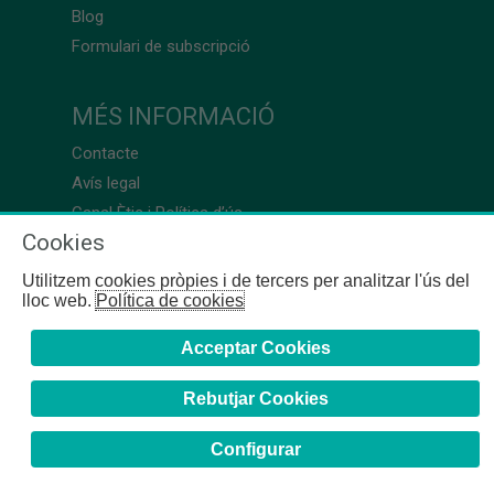
Blog
Formulari de subscripció
MÉS INFORMACIÓ
Contacte
Avís legal
Canal Ètic i Política d’ús
Cookies
Utilitzem cookies pròpies i de tercers per analitzar l'ús del
lloc web.
Política de cookies
Acceptar Cookies
Rebutjar Cookies
Configurar
COFB
- 2024 | Girona, 64-66 - 08009 Barcelona - Tel. +34