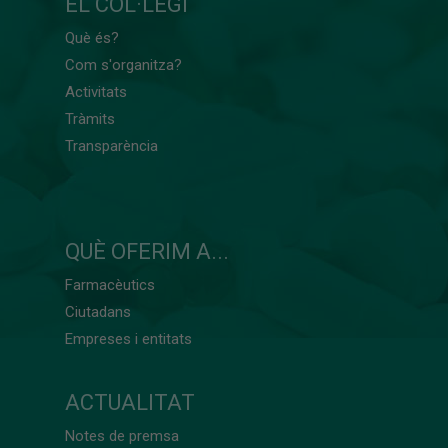
EL COL·LEGI
Què és?
Com s'organitza?
Activitats
Tràmits
Transparència
QUÈ OFERIM A...
Farmacèutics
Ciutadans
Empreses i entitats
ACTUALITAT
Notes de premsa