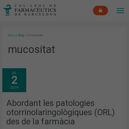
Vés
MAI
al
ME
contingut
Inici
Blog
mucositat
mucositat
ABORDANT
jul.
LES
2
PATOLOGIES
OTORRINOLARINGOLÒGIQUES
(ORL)
2019
DES
DE
LA
FARMÀCIA
Abordant les patologies
otorrinolaringològiques (ORL)
des de la farmàcia