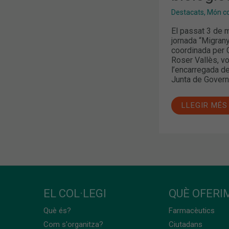
Destacats
,
Món col
El passat 3 de m
jornada “Migrany
coordinada per C
Roser Vallès, vo
l’encarregada de
Junta de Govern
LLEGIR MÉS
EL COL·LEGI
QUÈ OFERIM
Què és?
Farmacèutics
Com s'organitza?
Ciutadans