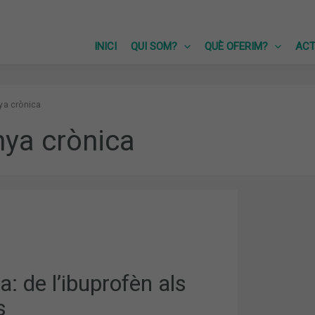
INICI
QUI SOM?
QUÈ OFERIM?
ACT
ya crònica
ya crònica
N
: de l’ibuprofèn als
s