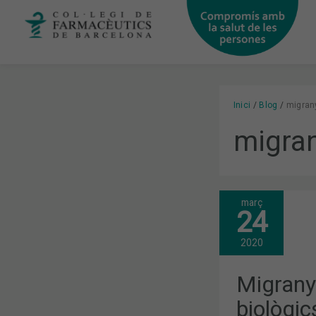
Vés
al
contingut
Inici
Blog
migran
migran
març
MIGRANYA:
24
DE
L’IBUPROFÈ
ALS
2020
BIOLÒGICS
Migranya
biològic