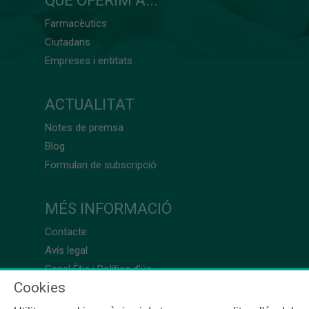
QUÈ OFERIM A...
Farmacèutics
Ciutadans
Empreses i entitats
ACTUALITAT
Notes de premsa
Blog
Formulari de subscripció
MÉS INFORMACIÓ
Contacte
Avís legal
Canal Ètic i Política d’ús
Cookies