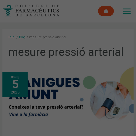
Vés
MAI
al
ME
contingut
Inici
Blog
mesure pressió arterial
mesure pressió arterial
LES
maig
FARMÀCIES
5
CATALANES
IMPULSEN
UNA
2025
CAMPANYA
PER
DETECTAR
LA
HIPERTENSIÓ
EN
LA
POBLACIÓ,
PRINCIPAL
FACTOR
DE