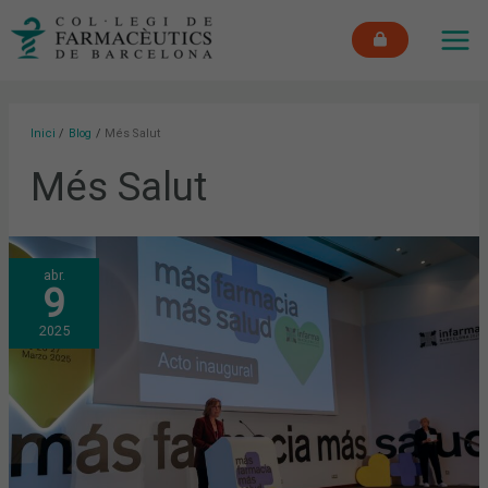
Vés
MAI
al
ME
contingut
Inici
Blog
Més Salut
Més Salut
MÉS
abr.
FARMÀCIA
9
I
MÉS
SALUT
2025
A
INFARMA
BARCELONA
2025