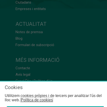
Ciutadans
Empreses i entitats
ACTUALITAT
Notes de premsa
Blog
Formulari de subscripció
MÉS INFORMACIÓ
Contacte
Avís legal
Canal Ètic i Política d’ús
Cookies
Utilitzem cookies pròpies i de tercers per analitzar l'ús del
lloc web.
Política de cookies