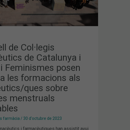
S
ICS/QUES
S
ll de Col·legis
BLES
utics de Catalunya i
t i Feminismes posen
a les formacions als
utics/ques sobre
es menstruals
ables
es farmàcia
/
30 d'octubre de 2023
acèutics i farmacèutiques han assistit avui