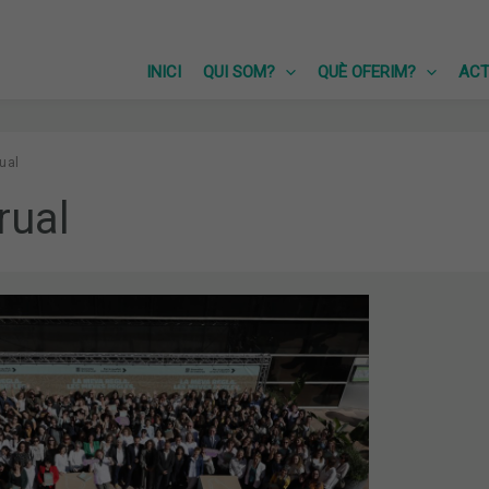
INICI
QUI SOM?
QUÈ OFERIM?
ACT
ual
rual
ICS