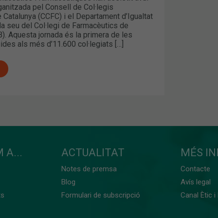
ganitzada pel Consell de Col·legis
 Catalunya (CCFC) i el Departament d’Igualtat
la seu del Col·legi de Farmacèutics de
). Aquesta jornada és la primera de les
ides als més d’11.600 col·legiats […]
 A...
ACTUALITAT
MÉS I
Notes de premsa
Contacte
Blog
Avís legal
ts
Formulari de subscripció
Canal Ètic i