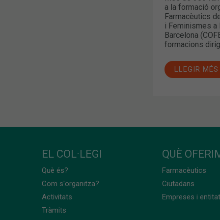
a la formació or
Farmacèutics de
i Feminismes a 
Barcelona (COFB
formacions dirig
LLEGIR MÉS
EL COL·LEGI
QUÈ OFERIM
Què és?
Farmacèutics
Com s'organitza?
Ciutadans
Activitats
Empreses i entita
Tràmits