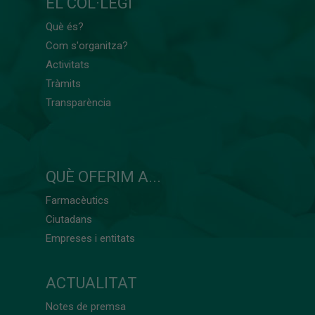
EL COL·LEGI
Què és?
Com s'organitza?
Activitats
Tràmits
Transparència
QUÈ OFERIM A...
Farmacèutics
Ciutadans
Empreses i entitats
ACTUALITAT
Notes de premsa