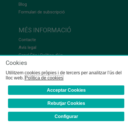
Blog
Formulari de subscripció
MÉS INFORMACIÓ
Contacte
Avís legal
Canal Ètic i Política d’ús
Cookies
Utilitzem cookies pròpies i de tercers per analitzar l'ús del
lloc web.
Política de cookies
Acceptar Cookies
Rebutjar Cookies
Configurar
COFB
- 2024 | Girona, 64-66 - 08009 Barcelona - Tel. +34