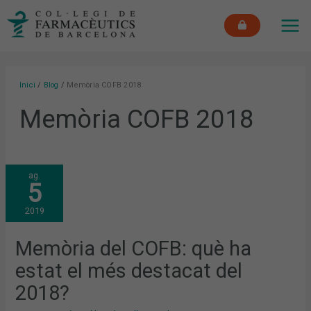
Vés
MAI
al
ME
contingut
Inici
Blog
Memòria COFB 2018
Memòria COFB 2018
MEMÒRIA
ag.
DEL
5
COFB:
QUÈ
HA
2019
ESTAT
EL
MÉS
DESTACAT
Memòria del COFB: què ha
DEL
2018?
estat el més destacat del
2018?