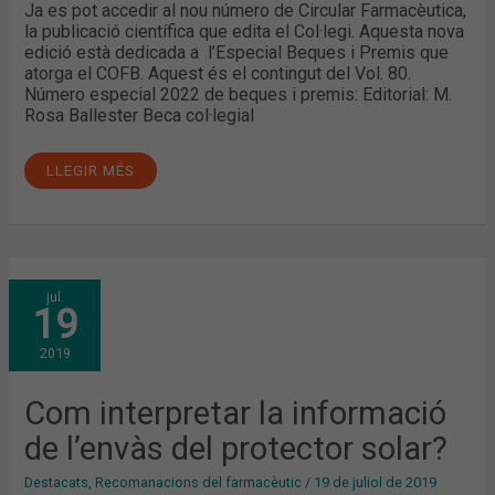
Ja es pot accedir al nou número de Circular Farmacèutica,
la publicació científica que edita el Col·legi. Aquesta nova
edició està dedicada a l’Especial Beques i Premis que
atorga el COFB. Aquest és el contingut del Vol. 80.
Número especial 2022 de beques i premis: Editorial: M.
Rosa Ballester Beca col·legial
LLEGIR MÉS
COM
jul.
INTERPRETAR
19
LA
INFORMACIÓ
DE
2019
L’ENVÀS
DEL
PROTECTOR
SOLAR?
Com interpretar la informació
de l’envàs del protector solar?
Destacats
,
Recomanacions del farmacèutic
/
19 de juliol de 2019