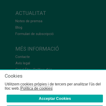
ACTUALITAT
Notes de premsa
Blog
Formulari de subscripció
MÉS INFORMACIÓ
Contacte
Avís legal
Canal Ètic i Política d’ús
Cookies
Utilitzem cookies pròpies i de tercers per analitzar l'ús del
lloc web.
Política de cookies
Acceptar Cookies