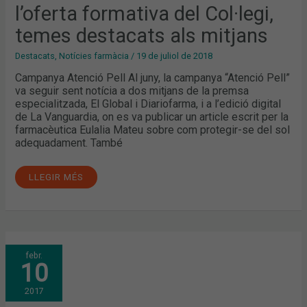
DESTACATS
l’oferta formativa del Col·legi,
ALS
MITJANS
temes destacats als mitjans
Destacats
,
Notícies farmàcia
/
19 de juliol de 2018
Campanya Atenció Pell Al juny, la campanya “Atenció Pell”
va seguir sent notícia a dos mitjans de la premsa
especialitzada, El Global i Diariofarma, i a l’edició digital
de La Vanguardia, on es va publicar un article escrit per la
farmacèutica Eulalia Mateu sobre com protegir-se del sol
adequadament. També
LLEGIR MÉS
RECOMANACIONS
febr.
DEL
10
FARMACÈUTIC:
PROTECCIÓ
SOLAR
2017
A
L’HIVERN