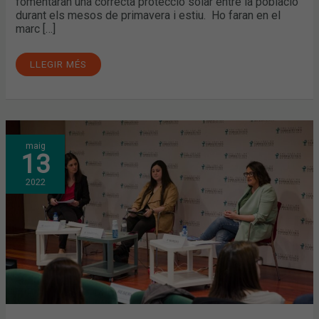
fomentaran una correcta protecció solar entre la població
durant els mesos de primavera i estiu. Ho faran en el
marc […]
LLEGIR MÉS
MÉS
maig
DE
13
600
FARMACÈUTICS INSCRITS
EN LA
2022
SESSIÓ
FORMATIVA
DE
LA
CAMPANYA
#ATENCIÓPELL
2022