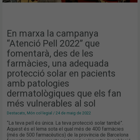
SOLAR
EN
PACIENTS
AMB
PATOLOGIES
DERMATOLÒGIQUES
QUE
ELS
En marxa la campanya
FAN
MÉS
“Atenció Pell 2022” que
VULNERABLES
AL
SOL
fomentarà, des de les
farmàcies, una adequada
protecció solar en pacients
amb patologies
dermatològiques que els fan
més vulnerables al sol
Destacats
,
Món col·legial
/
24 de maig de 2022
“La teva pell és única. La teva protecció solar també”.
Aquest és el lema sota el qual més de 400 farmàcies
(més de 500 farmacèutics) de la província de Barcelona