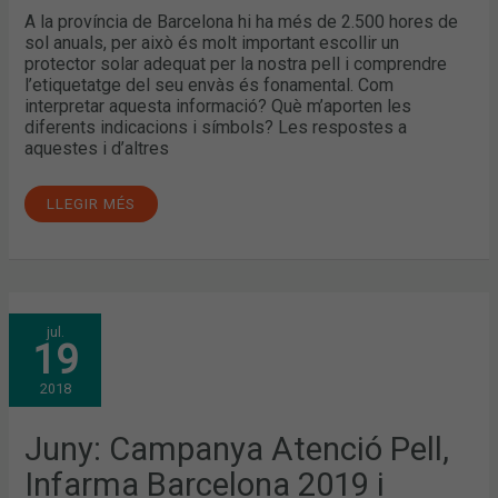
A la província de Barcelona hi ha més de 2.500 hores de
sol anuals, per això és molt important escollir un
protector solar adequat per la nostra pell i comprendre
l’etiquetatge del seu envàs és fonamental. Com
interpretar aquesta informació? Què m’aporten les
diferents indicacions i símbols? Les respostes a
aquestes i d’altres
LLEGIR MÉS
JUNY:
jul.
CAMPANYA
19
ATENCIÓ
PELL,
INFARMA
2018
BARCELONA
2019
I
L’OFERTA
Juny: Campanya Atenció Pell,
FORMATIVA
DEL
Infarma Barcelona 2019 i
COL·LEGI,
TEMES