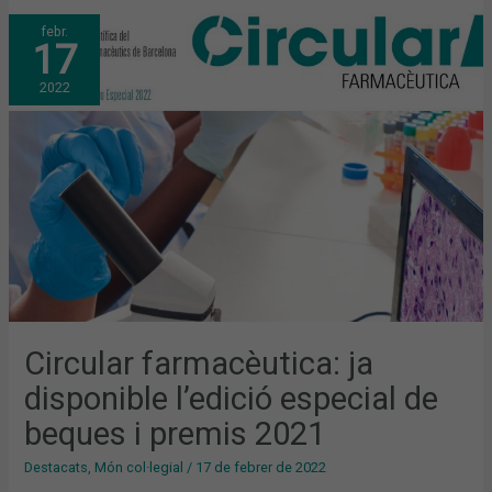
CIRCULAR
febr.
FARMACÈUTICA:
17
JA
DISPONIBLE
L’EDICIÓ
2022
ESPECIAL
DE
BEQUES
I
PREMIS
2021
Circular farmacèutica: ja
disponible l’edició especial de
beques i premis 2021
Destacats
,
Món col·legial
/
17 de febrer de 2022