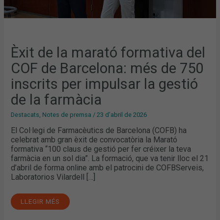
GESTIÓ
DE
LA
FARMÀCIA
Èxit de la marató formativa del
COF de Barcelona: més de 750
inscrits per impulsar la gestió
de la farmàcia
Destacats
,
Notes de premsa
/
23 d'abril de 2026
El Col·legi de Farmacèutics de Barcelona (COFB) ha
celebrat amb gran èxit de convocatòria la Marató
formativa “100 claus de gestió per fer créixer la teva
farmàcia en un sol dia”. La formació, que va tenir lloc el 21
d’abril de forma online amb el patrocini de COFBServeis,
Laboratorios Vilardell […]
LLEGIR MÉS