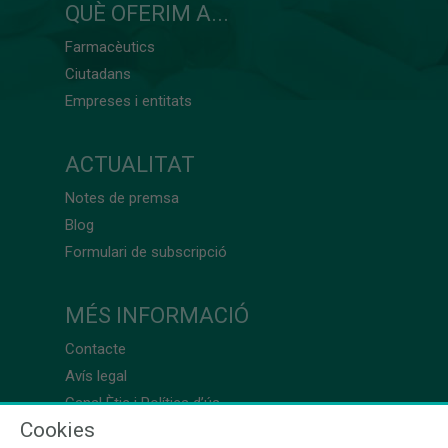
QUÈ OFERIM A...
Farmacèutics
Ciutadans
Empreses i entitats
ACTUALITAT
Notes de premsa
Blog
Formulari de subscripció
MÉS INFORMACIÓ
Contacte
Avís legal
Canal Ètic i Política d’ús
Cookies