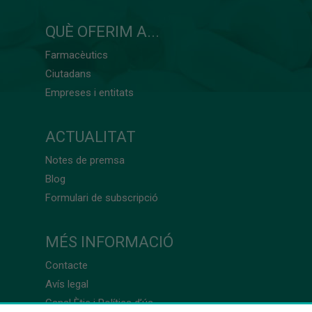
QUÈ OFERIM A...
Farmacèutics
Ciutadans
Empreses i entitats
ACTUALITAT
Notes de premsa
Blog
Formulari de subscripció
MÉS INFORMACIÓ
Contacte
Avís legal
Canal Ètic i Política d’ús