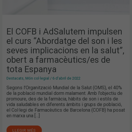
SALUT”,
OBERT
A
FARMACÈUTICS/ES
DE
TOTA
ESPANYA
El COFB i AdSalutem impulsen
el curs “Abordatge del son i les
seves implicacions en la salut”,
obert a farmacèutics/es de
tota Espanya
Destacats
,
Món col·legial
/
6 d'abril de 2022
Segons l’Organització Mundial de la Salut (OMS), el 40%
de la població mundial dorm malament. Amb l’objectiu de
promoure, des de la farmàcia, hàbits de son i estils de
vida saludables en diferents àmbits i grups de població,
el Col·legi de Farmacèutics de Barcelona (COFB) ha posat
en marxa una […]
LLEGIR MÉS