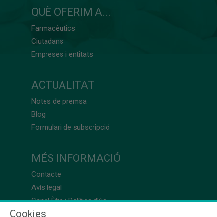
QUÈ OFERIM A...
Farmacèutics
Ciutadans
Empreses i entitats
ACTUALITAT
Notes de premsa
Blog
Formulari de subscripció
MÉS INFORMACIÓ
Contacte
Avís legal
Canal Ètic i Política d’ús
Cookies