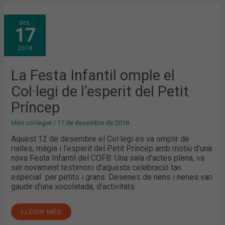
LA
des.
FESTA
17
INFANTIL
OMPLE
EL
2018
COL·LEGI
DE
L’ESPERIT
DEL
La Festa Infantil omple el
PETIT
PRÍNCEP
Col·legi de l’esperit del Petit
Príncep
Món col·legial
/
17 de desembre de 2018
Aquest 12 de desembre el Col·legi es va omplir de
rialles, màgia i l’esperit del Petit Príncep amb motiu d’una
nova Festa Infantil del COFB. Una sala d’actes plena, va
ser novament testimoni d’aquesta celebració tan
especial per petits i grans. Desenes de nens i nenes van
gaudir d’una xocolatada, d’activitats
LLEGIR MÉS