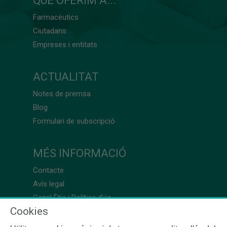
QUÈ OFERIM A...
Farmacèutics
Ciutadans
Empreses i entitats
ACTUALITAT
Notes de premsa
Blog
Formulari de subscripció
MÉS INFORMACIÓ
Contacte
Avís legal
Canal Ètic i Política d’ús
Cookies