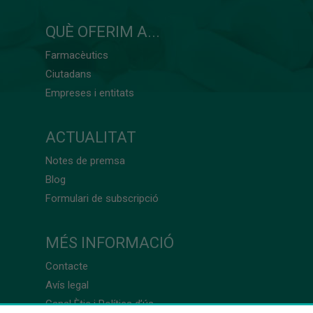
QUÈ OFERIM A...
Farmacèutics
Ciutadans
Empreses i entitats
ACTUALITAT
Notes de premsa
Blog
Formulari de subscripció
MÉS INFORMACIÓ
Contacte
Avís legal
Canal Ètic i Política d’ús