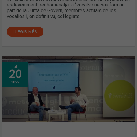
esdeveniment per homenatjar a “vocals que vau formar
part de la Junta de Govern, membres actuals de les
vocalies i, en definitiva, col·legiats
LLEGIR MÉS
LES
jul.
CLAUS
20
DE
LA
PRESÈNCIA
2022
A
TIKTOK,
DES
DE
L’EXPERIÈNCIA
D’UN
FARMACÈUTIC.
NOVA
CONFERÈNCIA
AL
COFB