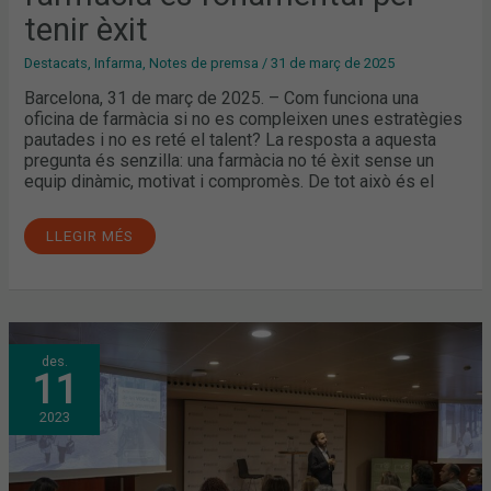
tenir èxit
Destacats
,
Infarma
,
Notes de premsa
/
31 de març de 2025
Barcelona, 31 de març de 2025. – Com funciona una
oficina de farmàcia si no es compleixen unes estratègies
pautades i no es reté el talent? La resposta a aquesta
pregunta és senzilla: una farmàcia no té èxit sense un
equip dinàmic, motivat i compromès. De tot això és el
LLEGIR MÉS
LES
des.
12
11
VOCALIES
DEL
COFB
2023
COMPARTEIXEN
EXPERIÈNCIES
I
ANÈCDOTES
DELS