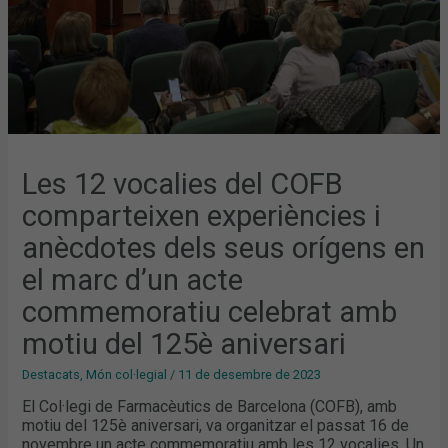
SEUS
ORÍGENS
EN
EL
MARC
D’UN
ACTE
COMMEMORATIU
CELEBRAT
AMB
MOTIU
DEL
125È
ANIVERSARI
Les 12 vocalies del COFB
comparteixen experiències i
anècdotes dels seus orígens en
el marc d’un acte
commemoratiu celebrat amb
motiu del 125è aniversari
Destacats
,
Món col·legial
/
11 de desembre de 2023
El Col·legi de Farmacèutics de Barcelona (COFB), amb
motiu del 125è aniversari, va organitzar el passat 16 de
novembre un acte commemoratiu amb les 12 vocalies. Un