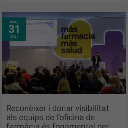
RECONÈIXER
març
I
31
DONAR
VISIBILITAT
ALS
2025
EQUIPS
DE
L’OFICINA
DE
FARMÀCIA
ÉS
FONAMENTAL
PER
TENIR
ÈXIT
Reconèixer i donar visibilitat
als equips de l’oficina de
farmàcia és fonamental per