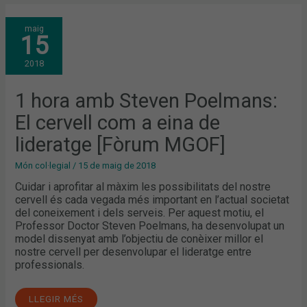
1
maig
HORA
15
AMB
STEVEN
POELMANS:
2018
EL
CERVELL
COM
A
1 hora amb Steven Poelmans:
EINA
DE
El cervell com a eina de
LIDERATGE
[FÒRUM
MGOF]
lideratge [Fòrum MGOF]
Món col·legial
/
15 de maig de 2018
Cuidar i aprofitar al màxim les possibilitats del nostre
cervell és cada vegada més important en l’actual societat
del coneixement i dels serveis. Per aquest motiu, el
Professor Doctor Steven Poelmans, ha desenvolupat un
model dissenyat amb l’objectiu de conèixer millor el
nostre cervell per desenvolupar el lideratge entre
professionals.
LLEGIR MÉS