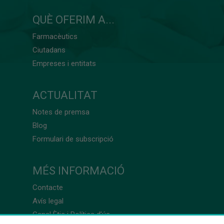
QUÈ OFERIM A...
Farmacèutics
Ciutadans
Empreses i entitats
ACTUALITAT
Notes de premsa
Blog
Formulari de subscripció
MÉS INFORMACIÓ
Contacte
Avís legal
Canal Ètic i Política d’ús