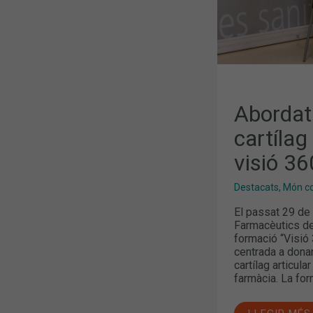
360º
Abordatg
cartílag
visió 36
Destacats
,
Món col
El passat 29 de 
Farmacèutics de
formació “Visió 3
centrada a donar
cartílag articula
farmàcia. La fo