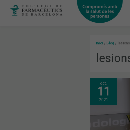
Vés
al
contingut
Inici
Blog
lesions
lesion
oct.
ABORDATGE
11
DE
LA
SALUT
2021
DEL
CARTÍLAG
ARTICULAR
DES
D’UNA
VISIÓ