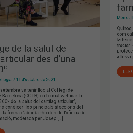
far
Món col·
Quines 
com cal 
la termo
tractar
e de la salut del
protecc
 articular des d’una
altres 
0º
LLE
·legial
/
11 d'octubre de 2021
setembre va tenir lloc al Col·legi de
 Barcelona (COFB) en format webinar la
60º de la salut del cartílag articular”,
 a conèixer les principals afeccions del
r i la forma d’abordar-ho des de l’oficina de
rmació, moderada per Josep […]