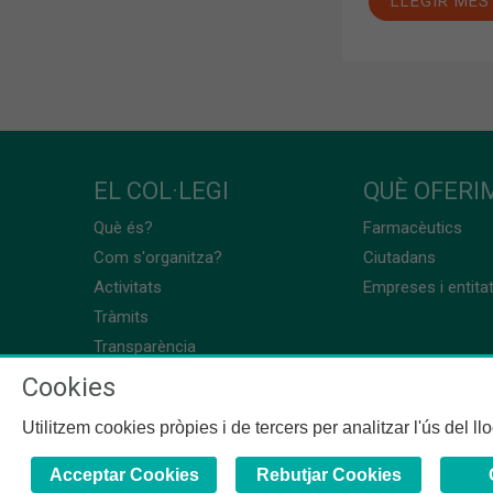
LLEGIR MÉS
EL COL·LEGI
QUÈ OFERIM
Què és?
Farmacèutics
Com s'organitza?
Ciutadans
Activitats
Empreses i entita
Tràmits
Transparència
Cookies
Utilitzem cookies pròpies i de tercers per analitzar l'ús del l
Acceptar Cookies
Rebutjar Cookies