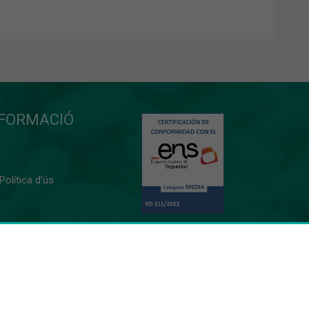
NFORMACIÓ
 Política d’ús
0