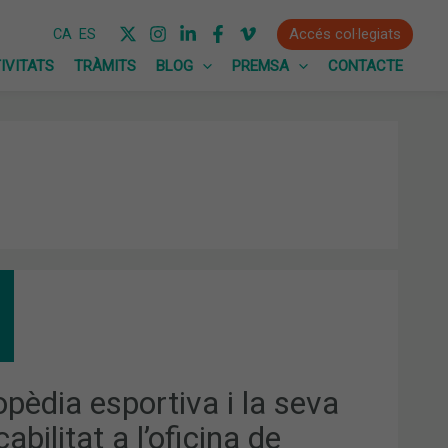
Accés col·legiats
CA
ES
IVITATS
TRÀMITS
BLOG
PREMSA
CONTACTE
OPÈDIA
ORTIVA
A
ICABILITAT
opèdia esportiva i la seva
ICINA
cabilitat a l’oficina de
MÀCIA