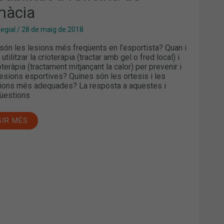
màcia
legial
/
28 de maig de 2018
són les lesions més freqüents en l’esportista? Quan i
utilitzar la crioteràpia (tractar amb gel o fred local) i
teràpia (tractament mitjançant la calor) per prevenir i
 lesions esportives? Quines són les ortesis i les
ions més adequades? La resposta a aquestes i
qüestions
GIR MÉS