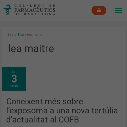
Vés
MAI
al
ME
contingut
Inici
Blog
lea maitre
lea maitre
CONEIXENT
jul.
MÉS
3
SOBRE
L’EXPOSOMA
A
2019
UNA
NOVA
TERTÚLIA
D’ACTUALITAT
Coneixent més sobre
AL
COFB
l’exposoma a una nova tertúlia
d’actualitat al COFB