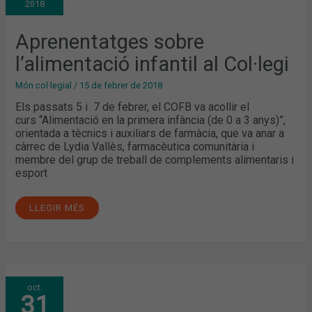
2018
COL·LEGI
Aprenentatges sobre
l’alimentació infantil al Col·legi
Món col·legial
/
15 de febrer de 2018
Els passats 5 i 7 de febrer, el COFB va acollir el
curs “Alimentació en la primera infància (de 0 a 3 anys)”,
orientada a tècnics i auxiliars de farmàcia, que va anar a
càrrec de Lydia Vallès, farmacèutica comunitària i
membre del grup de treball de complements alimentaris i
esport
LLEGIR MÉS
LA
oct.
IMPORTÀNCIA
31
DE
LA