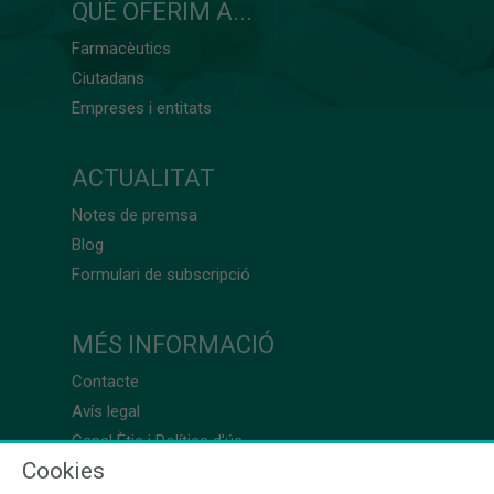
QUÈ OFERIM A...
Farmacèutics
Ciutadans
Empreses i entitats
ACTUALITAT
Notes de premsa
Blog
Formulari de subscripció
MÉS INFORMACIÓ
Contacte
Avís legal
Canal Ètic i Política d’ús
Cookies