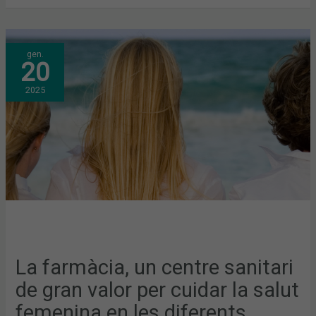
LA
gen.
FARMÀCIA,
20
UN
CENTRE
SANITARI
2025
DE
GRAN
VALOR
PER
CUIDAR
LA
SALUT
FEMENINA
EN
LES
DIFERENTS
ETAPES
DE
LA
VIDA
La farmàcia, un centre sanitari
de gran valor per cuidar la salut
femenina en les diferents