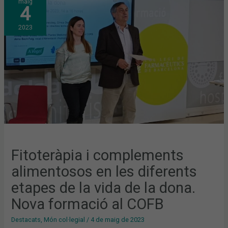
maig
I
4
COMPLEMENTS
ALIMENTOSOS
EN
2023
LES
DIFERENTS
ETAPES
DE
LA
VIDA
DE
LA
DONA.
NOVA
FORMACIÓ
AL
COFB
Fitoteràpia i complements
alimentosos en les diferents
etapes de la vida de la dona.
Nova formació al COFB
Destacats
,
Món col·legial
/
4 de maig de 2023