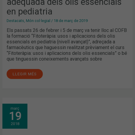
adequada dels olis essencials
en pediatria
Destacats
,
Món col·legial
/
18 de març de 2019
Els passats 26 de febrer i 5 de març va tenir lloc al COFB
la formació “Fitoteràpia: usos i aplicacions dels olis
essencials en pediatria (nivell avançat)”, adreçada a
farmacèutics que haguessin realitzat prèviament el curs
“Fitoteràpia: usos i aplicacions dels olis essencials” o bé
que tinguessin coneixements avançats sobre
LLEGIR MÉS
FITOTERÀPIA:
març
USOS
19
I
APLICACIONS
DELS
2018
OLIS
ESSENCIALS
EN