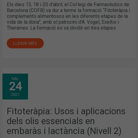
Els dies 13, 18 i 20 d’abril, el Col·legi de Farmacèutics de
Barcelona (COFB) va dur a terme la formació “Fitoteràpia i
complements alimentosos en les diferents etapes de la
vida de la dona”, amb el patrocini d’A. Vogel, Exeltis i
Theramex. La formació es va dividir en tres etapes
LLEGIR MÉS
FITOTERÀPIA:
febr.
USOS
24
I
APLICACIONS
DELS
2021
OLIS
ESSENCIALS
EN
EMBARÀS
Fitoteràpia: Usos i aplicacions
I
LACTÀNCIA
dels olis essencials en
(NIVELL
2)
embaràs i lactància (Nivell 2)