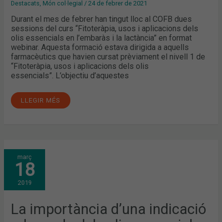
Destacats
,
Món col·legial
/
24 de febrer de 2021
Durant el mes de febrer han tingut lloc al COFB dues
sessions del curs “Fitoteràpia, usos i aplicacions dels
olis essencials en l’embaràs i la lactància” en format
webinar. Aquesta formació estava dirigida a aquells
farmacèutics que havien cursat prèviament el nivell 1 de
“Fitoteràpia, usos i aplicacions dels olis
essencials”. L’objectiu d’aquestes
LLEGIR MÉS
LA
març
IMPORTÀNCIA
18
D’UNA
INDICACIÓ
ADEQUADA
2019
DELS
OLIS
ESSENCIALS
EN
La importància d’una indicació
PEDIATRIA