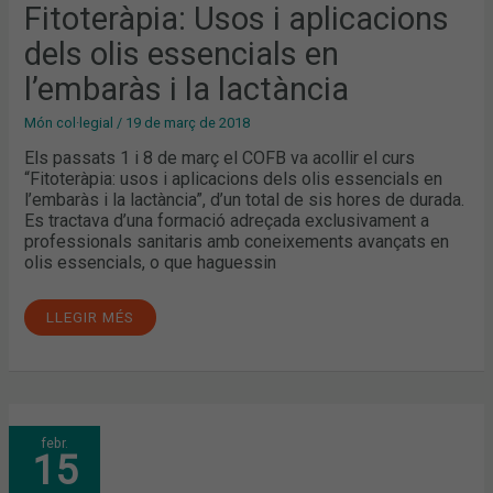
L’EMBARÀS
Fitoteràpia: Usos i aplicacions
I
LA
dels olis essencials en
LACTÀNCIA
l’embaràs i la lactància
Món col·legial
/
19 de març de 2018
Els passats 1 i 8 de març el COFB va acollir el curs
“Fitoteràpia: usos i aplicacions dels olis essencials en
l’embaràs i la lactància”, d’un total de sis hores de durada.
Es tractava d’una formació adreçada exclusivament a
professionals sanitaris amb coneixements avançats en
olis essencials, o que haguessin
LLEGIR MÉS
APRENENTATGES
febr.
SOBRE
15
L’ALIMENTACIÓ
INFANTIL
AL