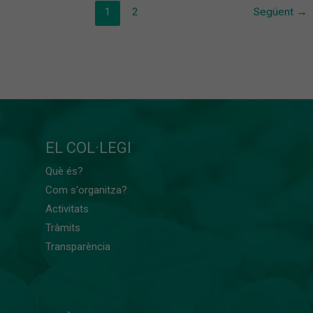
1
2
Següent
→
EL COL·LEGI
Què és?
Com s'organitza?
Activitats
Tràmits
Transparència