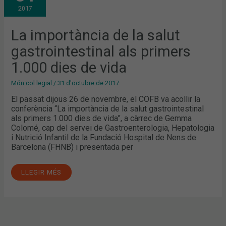
SALUT
2017
GASTROINTESTINAL
ALS
PRIMERS
1.000
La importància de la salut
DIES
DE
gastrointestinal als primers
VIDA
1.000 dies de vida
Món col·legial
/
31 d'octubre de 2017
El passat dijous 26 de novembre, el COFB va acollir la
conferència “La importància de la salut gastrointestinal
als primers 1.000 dies de vida”, a càrrec de Gemma
Colomé, cap del servei de Gastroenterologia, Hepatologia
i Nutrició Infantil de la Fundació Hospital de Nens de
Barcelona (FHNB) i presentada per
LLEGIR MÉS