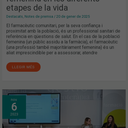
etapes de la vida
Destacats
,
Notes de premsa
/
20 de gener de 2025
El farmacèutic comunitari, per la seva confiança i
proximitat amb la població, és un professional sanitari de
referència en qüestions de salut. En el cas de la població
femenina (un públic assidu a la farmàcia), el farmacèutic
(una professió també majoritàriament femenina) és un
aliat imprescindible per a assessorar, atendre
LLEGIR MÉS
ACOMPANYAMENT
nov.
EN
6
L’ALIMENTACIÓ
INFANTIL
DES
2023
DE
LA
FARMÀCIA
COMUNITÀRIA