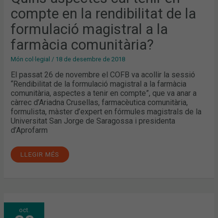
LA
compte en la rendibilitat de la
FORMULACIÓ
MAGISTRAL
A
formulació magistral a la
LA
FARMÀCIA
farmàcia comunitària?
COMUNITÀRIA?
Món col·legial
/
18 de desembre de 2018
El passat 26 de novembre el COFB va acollir la sessió
“Rendibilitat de la formulació magistral a la farmàcia
comunitària, aspectes a tenir en compte”, que va anar a
càrrec d’Ariadna Crusellas, farmacèutica comunitària,
formulista, màster d’expert en fórmules magistrals de la
Universitat San Jorge de Saragossa i presidenta
d’Aprofarm
LLEGIR MÉS
“LA
oct.
SALUT
ENS