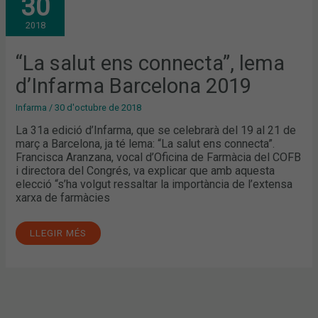
30
CONNECTA”,
LEMA
2018
D’INFARMA
BARCELONA
2019
“La salut ens connecta”, lema
d’Infarma Barcelona 2019
Infarma
/
30 d'octubre de 2018
La 31a edició d’Infarma, que se celebrarà del 19 al 21 de
març a Barcelona, ja té lema: “La salut ens connecta”.
Francisca Aranzana, vocal d’Oficina de Farmàcia del COFB
i directora del Congrés, va explicar que amb aquesta
elecció “s’ha volgut ressaltar la importància de l’extensa
xarxa de farmàcies
LLEGIR MÉS