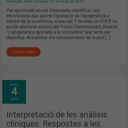
Destacats
,
Món col·legial
/
21 de març de 2019
Per aprofundir en els fonaments científics i les
innovacions que aporta l’aplicació de l’epigenètica a
l’àmbit de la cosmètica, el passat 7 de març el COFB va
acollir una nova sessió del Fòrum Dermoexpert, titulada
“L’epigenètica aplicada a la cosmètica” que tenia per
objectius: Actualitzar els coneixements de la pell […]
LLEGIR MÉS
INTERPRETACIÓ
març
DE
4
LES
ANÀLISIS
CLÍNIQUES:
2019
RESPOSTES
A
LES
PREGUNTES
Interpretació de les anàlisis
MÉS
FREQÜENTS
clíniques: Respostes a les