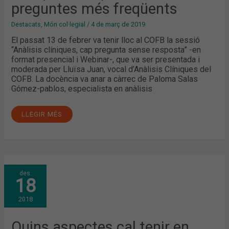
preguntes més freqüents
Destacats
,
Món col·legial
/
4 de març de 2019
El passat 13 de febrer va tenir lloc al COFB la sessió
“Anàlisis clíniques, cap pregunta sense resposta” -en
format presencial i Webinar-, que va ser presentada i
moderada per Lluïsa Juan, vocal d’Anàlisis Clíniques del
COFB. La docència va anar a càrrec de Paloma Salas
Gómez-pablos, especialista en anàlisis
LLEGIR MÉS
QUINS
des.
ASPECTES
18
CAL
TENIR
EN
2018
COMPTE
EN
LA
RENDIBILITAT
Quins aspectes cal tenir en
DE