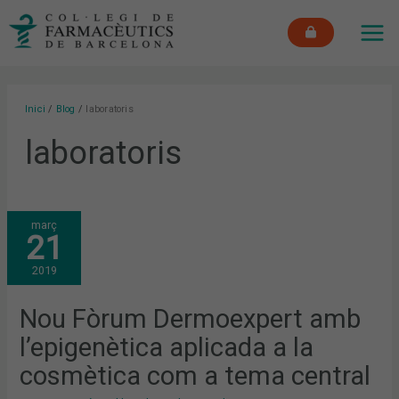
Vés
MAI
al
ME
contingut
Inici
Blog
laboratoris
laboratoris
NOU
març
FÒRUM
21
DERMOEXPERT
AMB
L’EPIGENÈTICA
2019
APLICADA
A
LA
COSMÈTICA
Nou Fòrum Dermoexpert amb
COM
A
l’epigenètica aplicada a la
TEMA
CENTRAL
cosmètica com a tema central