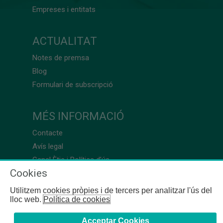
Empreses i entitats
ACTUALITAT
Notes de premsa
Blog
Formulari de subscripció
MÉS INFORMACIÓ
Contacte
Avís legal
Canal Ètic i Política d’ús
Cookies
Utilitzem cookies pròpies i de tercers per analitzar l'ús del
lloc web.
Política de cookies
Acceptar Cookies