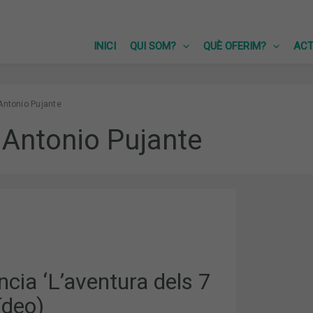
INICI
QUI SOM?
QUÈ OFERIM?
ACT
Antonio Pujante
Antonio Pujante
IA
A
cia ‘L’aventura dels 7
ídeo)