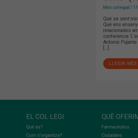
Món col·legial
/
11
Què se sent mir
Què ens ensenya
relacionades amb
conferència ‘L’a
Antonio Pujante 
[…]
LLEGIR MÉS
EL COL·LEGI
QUÈ OFERIM
Què és?
Farmacèutics
Com s'organitza?
Ciutadans