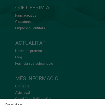
QUÈ OFERIM A...
Farmacèutics
Ciutadans
Empreses i entitats
ACTUALITAT
Notes de premsa
Blog
Formulari de subscripció
MÉS INFORMACIÓ
Contacte
Avís legal
Canal Ètic i Política d’ús