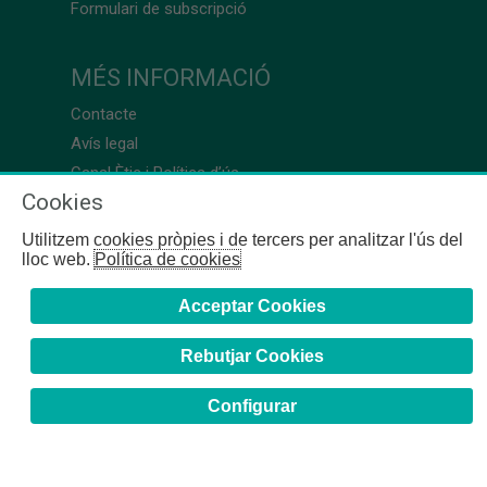
Formulari de subscripció
MÉS INFORMACIÓ
Contacte
Avís legal
Canal Ètic i Política d’ús
Cookies
Utilitzem cookies pròpies i de tercers per analitzar l'ús del
lloc web.
Política de cookies
Acceptar Cookies
Rebutjar Cookies
Configurar
COFB
- 2024 | Girona, 64-66 - 08009 Barcelona - Tel. +34
93 244 07 10