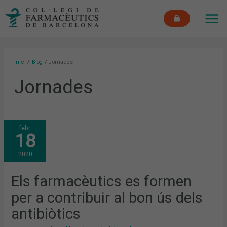
Vés
MAI
al
ME
contingut
Inici
Blog
Jornades
Jornades
ELS
febr.
FARMACÈUTICS
18
ES
FORMEN
PER
2020
A
CONTRIBUIR
AL
BON
Els farmacèutics es formen
ÚS
DELS
per a contribuir al bon ús dels
ANTIBIÒTICS
antibiòtics