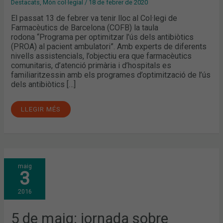
Destacats
,
Món col·legial
/
18 de febrer de 2020
El passat 13 de febrer va tenir lloc al Col·legi de
Farmacèutics de Barcelona (COFB) la taula
rodona “Programa per optimitzar l’ús dels antibiòtics
(PROA) al pacient ambulatori”. Amb experts de diferents
nivells assistencials, l’objectiu era que farmacèutics
comunitaris, d’atenció primària i d’hospitals es
familiaritzessin amb els programes d’optimització de l’ús
dels antibiòtics […]
LLEGIR MÉS
5
maig
DE
3
MAIG:
JORNADA
SOBRE
2016
PSORIASI
I
ARTRITIS
PSORIÀSICA
5 de maig: jornada sobre
A