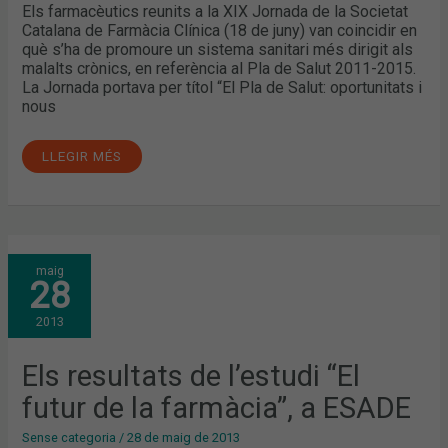
Els farmacèutics reunits a la XIX Jornada de la Societat
Catalana de Farmàcia Clínica (18 de juny) van coincidir en
què s’ha de promoure un sistema sanitari més dirigit als
malalts crònics, en referència al Pla de Salut 2011-2015.
La Jornada portava per títol “El Pla de Salut: oportunitats i
nous
LLEGIR MÉS
ELS
maig
RESULTATS
28
DE
L’ESTUDI
“EL
2013
FUTUR
DE
LA
FARMÀCIA”,
Els resultats de l’estudi “El
A
ESADE
futur de la farmàcia”, a ESADE
Sense categoria
/
28 de maig de 2013