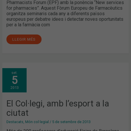
Pharmacists Forum (EPF) amb la ponència “New services
for pharmacies”. Aquest Fòrum Europeu de Farmacèutics
organitza seminaris cada any a diferents països
europeus per debatre idees i detectar noves oportunitats
per a la farmàcia com
LLEGIR MÉS
EL
set.
COL·LEGI,
5
AMB
L’ESPORT
A
2013
LA
CIUTAT
El Col·legi, amb l’esport a la
ciutat
Destacats
,
Món col·legial
/
5 de setembre de 2013