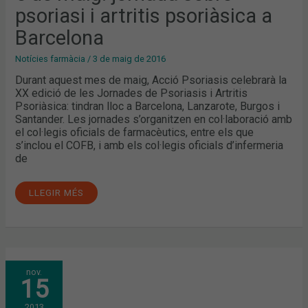
BARCELONA
psoriasi i artritis psoriàsica a
Barcelona
Notícies farmàcia
/
3 de maig de 2016
Durant aquest mes de maig, Acció Psoriasis celebrarà la
XX edició de les Jornades de Psoriasis i Artritis
Psoriàsica: tindran lloc a Barcelona, Lanzarote, Burgos i
Santander. Les jornades s’organitzen en col·laboració amb
el col·legis oficials de farmacèutics, entre els que
s’inclou el COFB, i amb els col·legis oficials d’infermeria
de
LLEGIR MÉS
EL
nov.
COL·LEGI
15
ACULL
UNA
JORNADA
2013