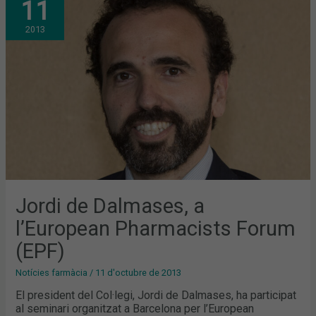
11
DALMASES,
A
L’EUROPEAN
2013
PHARMACISTS
FORUM
(EPF)
Jordi de Dalmases, a
l’European Pharmacists Forum
(EPF)
Notícies farmàcia
/
11 d'octubre de 2013
El president del Col·legi, Jordi de Dalmases, ha participat
al seminari organitzat a Barcelona per l’European