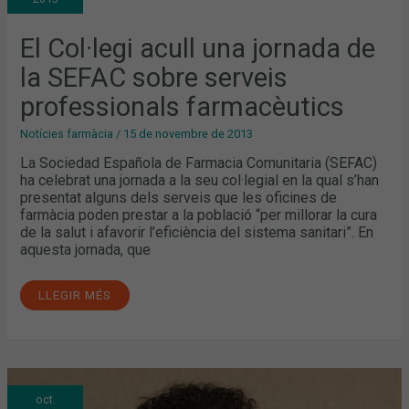
DE
LA
SEFAC
SOBRE
El Col·legi acull una jornada de
SERVEIS
PROFESSIONALS
la SEFAC sobre serveis
FARMACÈUTICS
professionals farmacèutics
Notícies farmàcia
/
15 de novembre de 2013
La Sociedad Española de Farmacia Comunitaria (SEFAC)
ha celebrat una jornada a la seu col·legial en la qual s’han
presentat alguns dels serveis que les oficines de
farmàcia poden prestar a la població “per millorar la cura
de la salut i afavorir l’eficiència del sistema sanitari”. En
aquesta jornada, que
LLEGIR MÉS
JORDI
oct.
DE