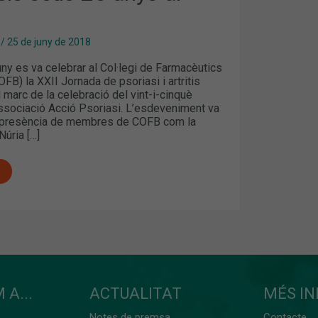
/
25 de juny de 2018
uny es va celebrar al Col·legi de Farmacèutics
FB) la XXII Jornada de psoriasi i artritis
l marc de la celebració del vint-i-cinquè
associació Acció Psoriasi. L’esdeveniment va
 presència de membres de COFB com la
Núria […]
 A...
ACTUALITAT
MÉS I
Notes de premsa
Contacte