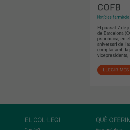
COFB
Notícies farmàcia
El passat 7 de j
de Barcelona (CO
psoriàsica, en e
aniversari de l’
comptar amb la
vicepresidenta, 
LLEGIR MÉS
EL COL·LEGI
QUÈ OFERIM
Què és?
Farmacèutics