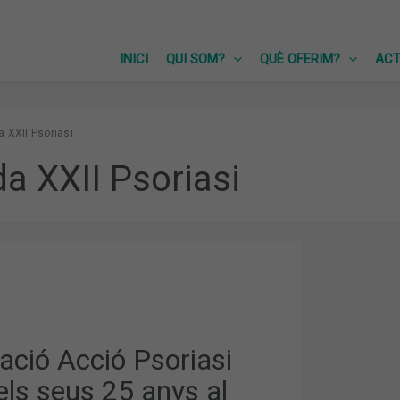
INICI
QUI SOM?
QUÈ OFERIM?
ACT
 XXII Psoriasi
a XXII Psoriasi
IÓ
ació Acció Psoriasi
els seus 25 anys al