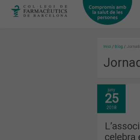
Vés
al
contingut
Inici
Blog
Jornada
Jornad
juny
L’ASSOCIAC
25
ACCIÓ
PSORIASI
CELEBRA
2018
ELS
SEUS
25
L’associ
ANYS
AL
celebra 
COFB