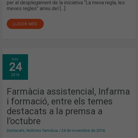
per al desplegament de la iniciativa “La meva regla, les
meves regles” arreu del […]
LLEGIR MÉS
FARMÀCIA
nov.
ASSISTENCIAL,
24
INFARMA
I
FORMACIÓ,
2016
ENTRE
ELS
TEMES
DESTACATS
Farmàcia assistencial, Infarma
A
LA
i formació, entre els temes
PREMSA
A
L’OCTUBRE
destacats a la premsa a
l’octubre
Destacats
,
Notícies farmàcia
/
24 de novembre de 2016