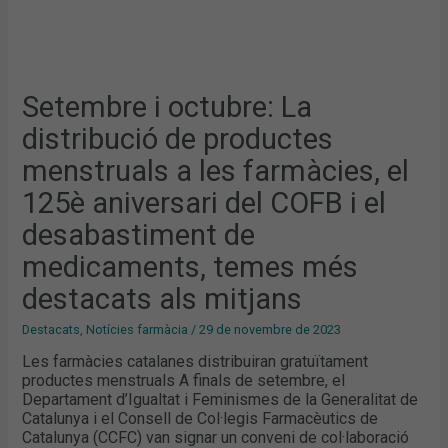
I
EL
DESABASTIMENT
DE
MEDICAMENTS,
TEMES
MÉS
DESTACATS
Setembre i octubre: La
ALS
MITJANS
distribució de productes
menstruals a les farmàcies, el
125è aniversari del COFB i el
desabastiment de
medicaments, temes més
destacats als mitjans
Destacats
,
Notícies farmàcia
/
29 de novembre de 2023
Les farmàcies catalanes distribuiran gratuïtament
productes menstruals A finals de setembre, el
Departament d’Igualtat i Feminismes de la Generalitat de
Catalunya i el Consell de Col·legis Farmacèutics de
Catalunya (CCFC) van signar un conveni de col·laboració