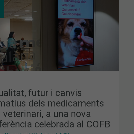
UR
VIS
MATIUS
S
ICAMENTS
RINARI,
A
FERÈNCIA
EBRADA
B
alitat, futur i canvis
matius dels medicaments
 veterinari, a una nova
ferència celebrada al COFB