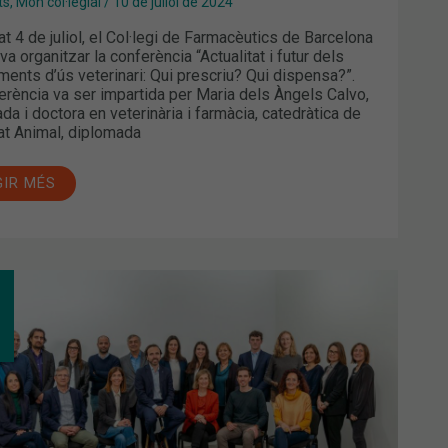
ts
,
Món col·legial
/
10 de juliol de 2024
at 4 de juliol, el Col·legi de Farmacèutics de Barcelona
a organitzar la conferència “Actualitat i futur dels
ents d’ús veterinari: Qui prescriu? Qui dispensa?”.
erència va ser impartida per Maria dels Àngels Calvo,
ada i doctora en veterinària i farmàcia, catedràtica de
tat Animal, diplomada
GIR MÉS
DI
AS,
LEGIT
SIDENT
LEGI
MACÈUTICS
CELONA