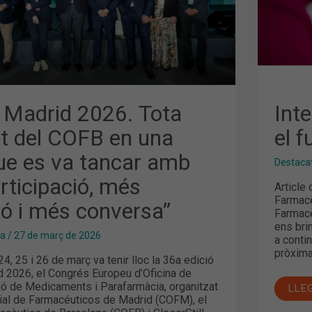
Ó,
 Madrid 2026. Tota
Inte
tat del COFB en una
el f
que es va tancar amb
Destaca
rticipació, més
Article
Farmacè
ió i més conversa”
Farmacè
ens bri
ma
/
27 de març de 2026
a conti
pròxima
24, 25 i 26 de març va tenir lloc la 36a edició
d 2026, el Congrés Europeu d’Oficina de
aló de Medicaments i Parafarmàcia, organitzat
LLE
cial de Farmacéuticos de Madrid (COFM), el