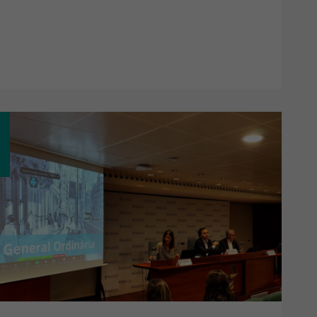
TA
ERAL
INÀRIA:
OVATS
SSUPOSTOS
6