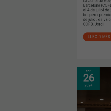
La Junta de Gov
Barcelona (COFB
el 4 de juliol de
beques i premis
de juliol, es va 
COFB, Jordi
LLEGIR MÉS
abr.
LA
26
NOVA
JUNTA
DE
2024
GOVERN
DEL
COF
DE
BARCELONA
PREN