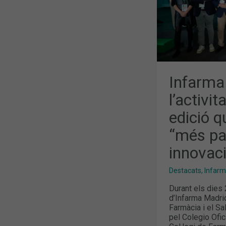
QUE
ES
VA
TANCAR
AMB
“MÉS
PARTICIPACI
MÉS
INNOVACIÓ
I
MÉS
Infarma
CONVERSA”
l’activi
edició 
“més pa
innovac
Destacats
,
Infar
Durant els dies 
d’Infarma Madri
Farmàcia i el S
pel Colegio Ofi