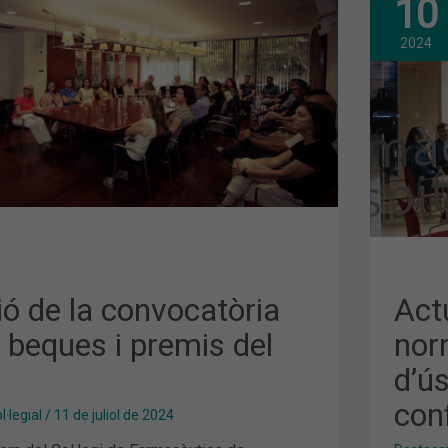
10
FUT
I
RIA
CAN
2024
NOR
DEL
MED
D’ÚS
VETE
A
UNA
NOV
CON
CEL
AL
COF
ó de la convocatòria
Actu
 beques i premis del
nor
d’ús
con
·legial
/
11 de juliol de 2024