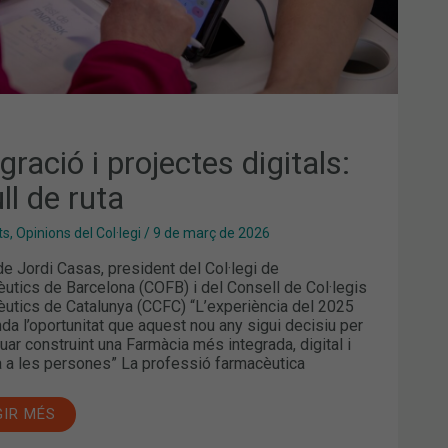
gració i projectes digitals:
ull de ruta
ts
,
Opinions del Col·legi
/
9 de març de 2026
 de Jordi Casas, president del Col·legi de
utics de Barcelona (COFB) i del Consell de Col·legis
utics de Catalunya (CCFC) “L’experiència del 2025
nda l’oportunitat que aquest nou any sigui decisiu per
nuar construint una Farmàcia més integrada, digital i
 a les persones” La professió farmacèutica
GIR MÉS