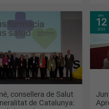
des.
JUN
12
GEN
A
ORD
APR
2024
LA
PRO
DE
AT
PRE
PEL
:
202
NALS
é, consellera de Salut
Jun
neralitat de Catalunya:
Apr
T