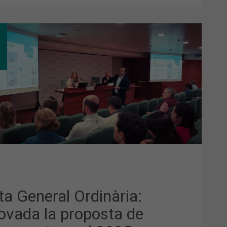
TA
ERAL
INÀRIA:
OVADA
POSTA
SSUPOSTOS
5
ta General Ordinària:
ovada la proposta de