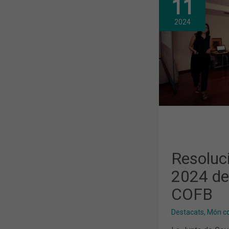
11
DE
LA
CONVOCATÒ
2024
2024
DE
BEQUES
I
PREMIS
DEL
COFB
Resoluci
2024 de
COFB
Destacats
,
Món col