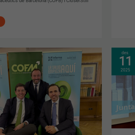
acèutics de Barcelona (COFB) i CloserStill
des.
JUN
11
GEN
ORD
T,
APR
2025
ELS
PRE
PER
ACIÓ
AL
202
ADRID