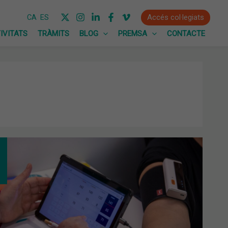
Accés col·legiats
CA
ES
IVITATS
TRÀMITS
BLOG
PREMSA
CONTACTE
EGRACIÓ
JECTES
TALS:
L
A