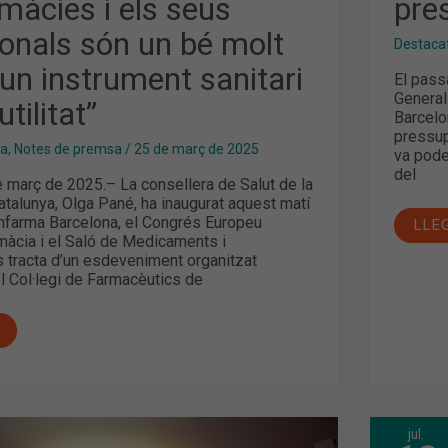
màcies i els seus
pre
ionals són un bé molt
Destaca
 un instrument sanitari
El pass
General
tilitat”
Barcelo
pressup
ma
,
Notes de premsa
/
25 de març de 2025
va pode
del
e març de 2025.– La consellera de Salut de la
atalunya, Olga Pané, ha inaugurat aquest matí
’Infarma Barcelona, el Congrés Europeu
LLE
màcia i el Saló de Medicaments i
s tracta d’un esdeveniment organitzat
l Col·legi de Farmacèutics de
jul.
ACT