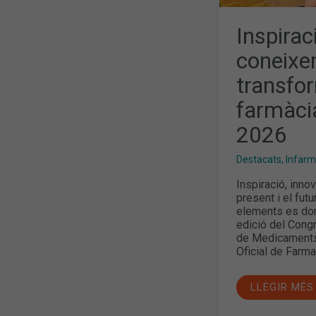
Inspirac
coneixe
transfor
farmàci
2026
Destacats
,
Infar
Inspiració, inno
present i el fut
elements es don
edició del Congr
de Medicaments i
Oficial de Farma
LLEGIR MÉS