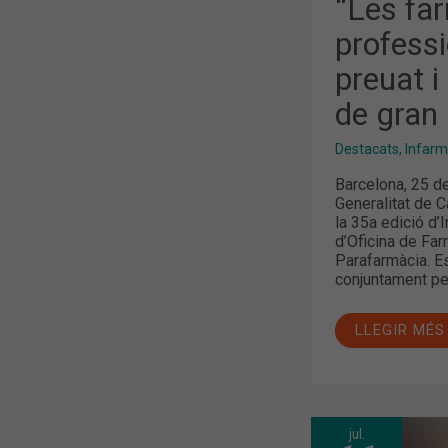
“Les far
DE
GRAN
UTILITAT”
profess
preuat i
de gran u
Destacats
,
Infar
Barcelona, 25 d
Generalitat de C
la 35a edició d
d’Oficina de Far
Parafarmàcia. E
conjuntament pe
LLEGIR MÉS
jul.
RESOLUCIÓ