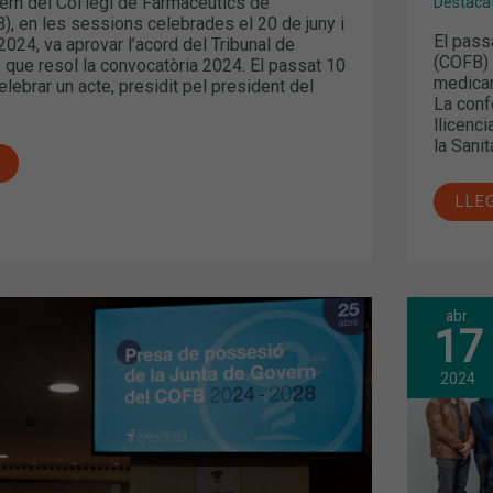
ern del Col·legi de Farmacèutics de
Destaca
), en les sessions celebrades el 20 de juny i
El pass
 2024, va aprovar l’acord del Tribunal de
(COFB) v
 que resol la convocatòria 2024. El passat 10
medicam
celebrar un acte, presidit pel president del
La conf
llicenci
la Sani
LLE
abr.
JOR
17
CAS
REE
PRE
2024
DEL
COL·
DE
FAR
DE
BAR