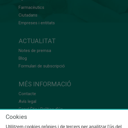
Farmacèutics
Ciutadans
Empreses i entitats
ACTUALITAT
Notes de premsa
Blog
Formulari de subscripció
MÉS INFORMACIÓ
Contacte
Avís legal
Canal Ètic i Política d’ús
Cookies
Utilitzem cookies pròpies i de tercers per analitzar l'ús del