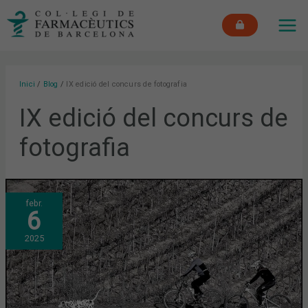
Vés
MAI
al
ME
contingut
Inici
Blog
IX edició del concurs de fotografia
IX edició del concurs de
fotografia
EL
febr.
IX
6
CONCURS
DE
FOTOGRAFIA
2025
DEL
COFB
JA
TÉ
GUANYADORS